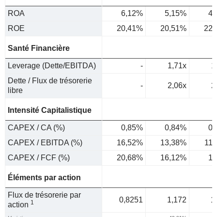
ROA
6,12%
5,15%
4,
ROE
20,41%
20,51%
22,
Santé Financière
Leverage (Dette/EBITDA)
-
1,71x
1
Dette / Flux de trésorerie
-
2,06x
2
libre
Intensité Capitalistique
CAPEX / CA (%)
0,85%
0,84%
0,
CAPEX / EBITDA (%)
16,52%
13,38%
11
CAPEX / FCF (%)
20,68%
16,12%
18
Éléments par action
Flux de trésorerie par
0,8251
1,172
1
1
action