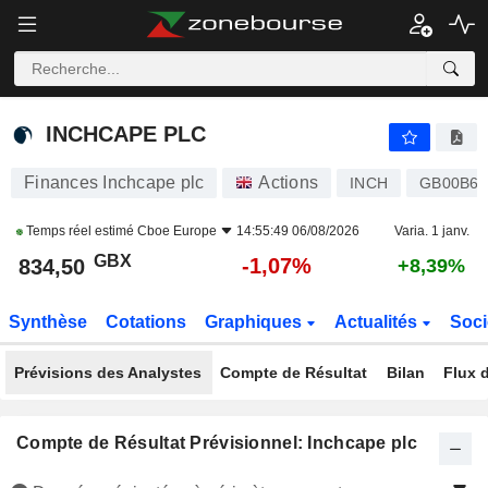
INCHCAPE PLC
834,50
p
-1,07%
INCHCAPE PLC
Finances Inchcape plc
Actions
INCH
GB00B6
Temps réel estimé
Cboe Europe
14:55:49 06/08/2026
Varia. 1 janv.
GBX
-1,07%
834,50
+8,39%
Synthèse
Cotations
Graphiques
Actualités
Soci
Prévisions des Analystes
Compte de Résultat
Bilan
Flux d
Compte de Résultat Prévisionnel: Inchcape plc