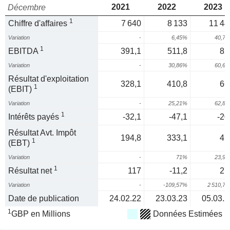
2021
2022
2023
Décembre
1
Chiffre d'affaires
7 640
8 133
11 44
Variation
-
6,45%
40,7
1
EBITDA
391,1
511,8
82
Variation
-
30,86%
60,6
Résultat d'exploitation
328,1
410,8
66
1
(EBIT)
Variation
-
25,21%
62,8
1
Intérêts payés
-32,1
-47,1
-20
Résultat Avt. Impôt
194,8
333,1
41
1
(EBT)
Variation
-
71%
23,9
1
Résultat net
117
-11,2
27
Variation
-
-109,57%
2 510,7
Date de publication
24.02.22
23.03.23
05.03.2
1
GBP en Millions
Données Estimées