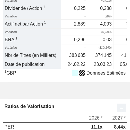
Variation
-
42,01%
2
1
Dividende / Action
0,225
0,288
0
Variation
-
28%
1
1
Actif net par Action
2,889
4,093
3
Variation
-
41,68%
-1
1
BNA
0,296
-0,03
0
Variation
-
-110,14%
2
Nbr de Titres (en Milliers)
383 685
374 145
412
Date de publication
24.02.22
23.03.23
05.0
1
GBP
Données Estimées
Ratios de Valorisation
2026 *
2027 *
PER
11,1x
8,44x