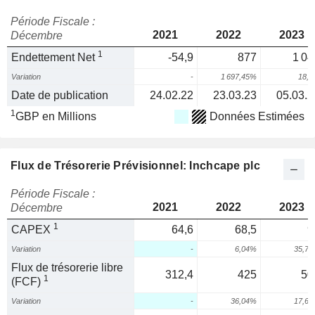
Période Fiscale :
2021
2022
2023
Décembre
1
Endettement Net
-54,9
877
1 04
Variation
-
1 697,45%
18,
Date de publication
24.02.22
23.03.23
05.03.2
1
GBP en Millions
Données Estimées
Flux de Trésorerie Prévisionnel: Inchcape plc
Période Fiscale :
2021
2022
2023
Décembre
1
CAPEX
64,6
68,5
9
Variation
-
6,04%
35,7
Flux de trésorerie libre
312,4
425
50
1
(FCF)
Variation
-
36,04%
17,6