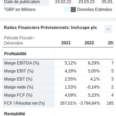
Date de publication
24.02.22
23.03.23
05.03.2
1
GBP en Millions
Données Estimées
Ratios Financiers Prévisionnels: Inchcape plc
Période Fiscale :
2021
2022
202
Décembre
Profitabilité
Marge EBITDA (%)
5,12%
6,29%
7,
Marge EBIT (%)
4,29%
5,05%
5,
Marge EBT (%)
2,55%
4,1%
3,
Marge nette (%)
1,53%
-0,14%
2,
Marge FCF (%)
4,09%
5,23%
4,
FCF / Résultat net (%)
267,01%
-3 794,64%
185,
Rentabilité