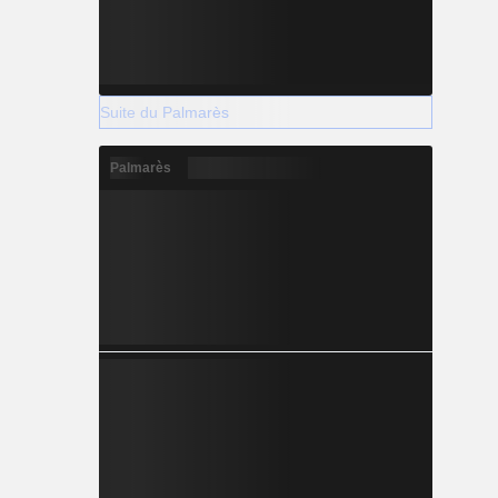
Suite du Palmarès
Palmarès