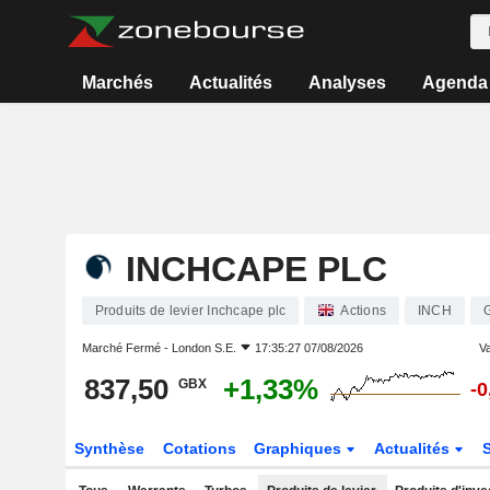
Marchés
Actualités
Analyses
Agenda
INCHCAPE PLC
Produits de levier Inchcape plc
Actions
INCH
Marché Fermé -
London S.E.
17:35:27 07/08/2026
Va
837,50
+1,33%
GBX
-
Synthèse
Cotations
Graphiques
Actualités