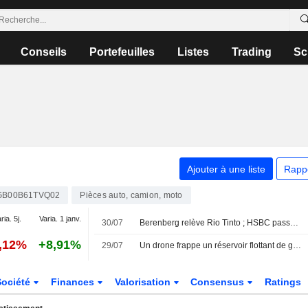
Conseils
Portefeuilles
Listes
Trading
Sc
Ajouter à une liste
Rapp
GB00B61TVQ02
Pièces auto, camion, moto
ria. 5j.
Varia. 1 janv.
30/07
Berenberg relève Rio Tinto ; HSBC passe à l'achat sur Centrica
0,12%
+8,91%
29/07
Un drone frappe un réservoir flottant de gaz en Egypte, dit la firme Ambrey
Société
Finances
Valorisation
Consensus
Ratings