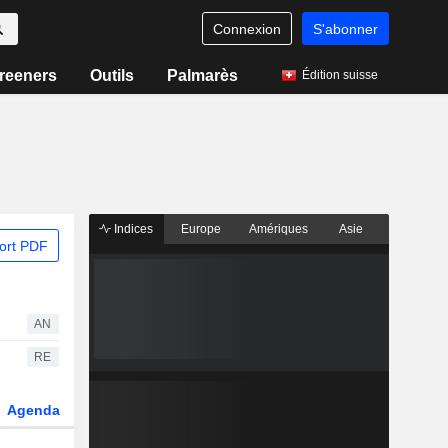
Connexion
S'abonner
reeners
Outils
Palmarès
Édition suisse
Indices
Europe
Amériques
Asie
ort PDF
AN
RE
Agenda
Secteur
Dérivés
Fonds et ETFs