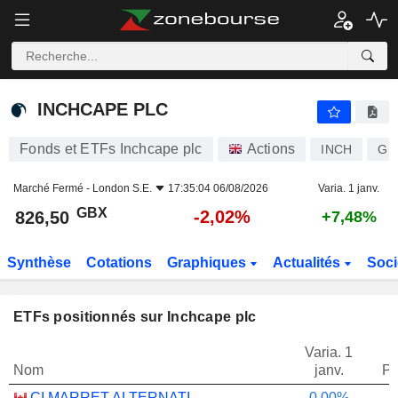
INCHCAPE PLC
826,50
p
-2,02%
INCHCAPE PLC
Fonds et ETFs Inchcape plc
Actions
INCH
GB
Marché Fermé -
London S.E.
17:35:04 06/08/2026
Varia. 1 janv.
GBX
-2,02%
826,50
+7,48%
Synthèse
Cotations
Graphiques
Actualités
Soci
ETFs positionnés sur Inchcape plc
Varia. 1
Nom
janv.
Po
CI MARRET ALTERNATIVE ABSOLUTE RETURN BOND ETF - CAD
0,00%