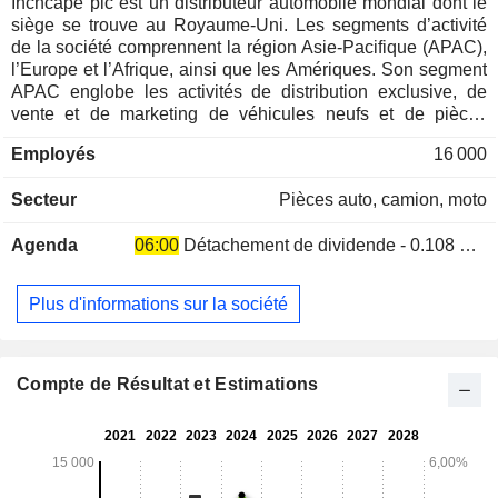
Inchcape plc est un distributeur automobile mondial dont le
siège se trouve au Royaume-Uni. Les segments d’activité
de la société comprennent la région Asie-Pacifique (APAC),
l’Europe et l’Afrique, ainsi que les Amériques. Son segment
APAC englobe les activités de distribution exclusive, de
vente et de marketing de véhicules neufs et de pièces
détachées. Son segment Europe, Afrique et Amériques
Employés
16 000
comprend la vente de véhicules neufs et d’occasion, ainsi
que des services logistiques pour lesquels le groupe peut
Secteur
Pièces auto, camion, moto
également être le distributeur exclusif, parallèlement aux
activités après-vente associées, notamment l’entretien, les
Agenda
06:00
Détachement de dividende - 0.108 GBX
réparations en carrosserie et la vente de pièces détachées.
La société détient Silver Star, le distributeur des véhicules
particuliers Mercedes-Benz ainsi que des camions et
Plus d'informations sur la société
autobus Daimler en Bulgarie. Parmi les filiales de la société
figurent Inchcape Australia Limited, SMLB Pty Limited,
Inchcape Caribbean Inc, Bravo Auto Sdn Bhd, Trivett Pty
Limited, British Motors Ltd, Nova Motors Ltd, Inchcape
Compte de Résultat et Estimations
Global Business Services APAC, Inc, Inchcape Puerto Rico,
Inc, et d’autres.