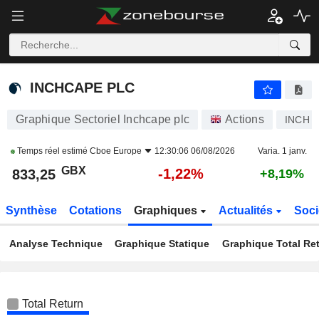
INCHCAPE PLC
833,25
p
-1,22%
INCHCAPE PLC
Graphique Sectoriel Inchcape plc
Actions
INCH
Temps réel estimé
Cboe Europe
12:30:06 06/08/2026
Varia. 1 janv.
GBX
-1,22%
833,25
+8,19%
Synthèse
Cotations
Graphiques
Actualités
Soci
Analyse Technique
Graphique Statique
Graphique Total Re
Total Return