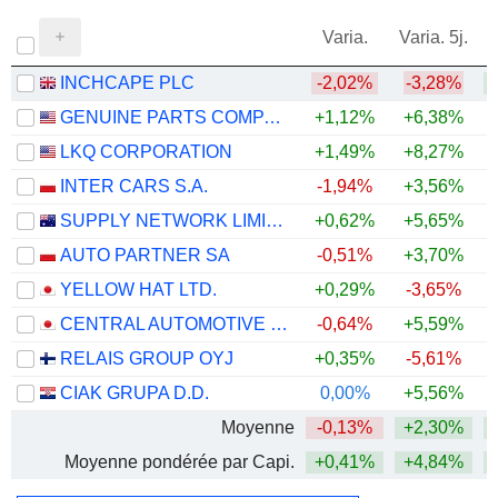
Varia.
Varia. 5j.
INCHCAPE PLC
-2,02%
-3,28%
+
GENUINE PARTS COMPANY
+1,12%
+6,38%
LKQ CORPORATION
+1,49%
+8,27%
INTER CARS S.A.
-1,94%
+3,56%
+
SUPPLY NETWORK LIMITED
+0,62%
+5,65%
AUTO PARTNER SA
-0,51%
+3,70%
+
YELLOW HAT LTD.
+0,29%
-3,65%
CENTRAL AUTOMOTIVE PRODUCTS LTD.
-0,64%
+5,59%
+
RELAIS GROUP OYJ
+0,35%
-5,61%
CIAK GRUPA D.D.
0,00%
+5,56%
+
Moyenne
-0,13%
+2,30%
+
Moyenne pondérée par Capi.
+0,41%
+4,84%