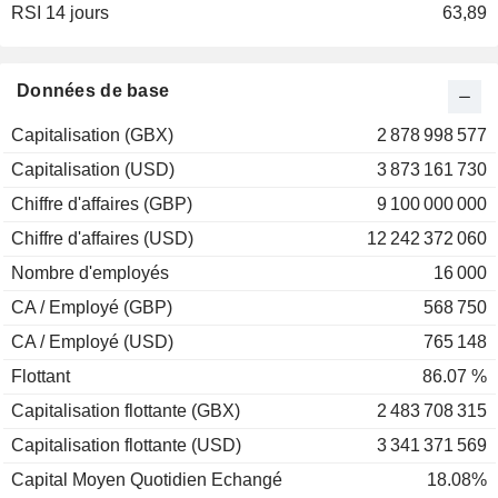
RSI 14 jours
2001
+117,06%
63,89
2000
+2,57%
1999
-64,86%
Données de base
1998
-20,12%
Capitalisation (GBX)
2 878 998 577
1997
-40,73%
Capitalisation (USD)
3 873 161 730
1996
+9,44%
Chiffre d'affaires (GBP)
9 100 000 000
1995
-41,82%
Chiffre d'affaires (USD)
12 242 372 060
1994
-22,60%
Nombre d'employés
16 000
1993
-2,73%
CA / Employé (GBP)
568 750
1992
+46,52%
CA / Employé (USD)
765 148
1991
+65,81%
Flottant
86.07 %
1990
-25,24%
Capitalisation flottante (GBX)
2 483 708 315
1989
+51,94%
Capitalisation flottante (USD)
3 341 371 569
1988
+1,48%
Capital Moyen Quotidien Echangé
18.08%