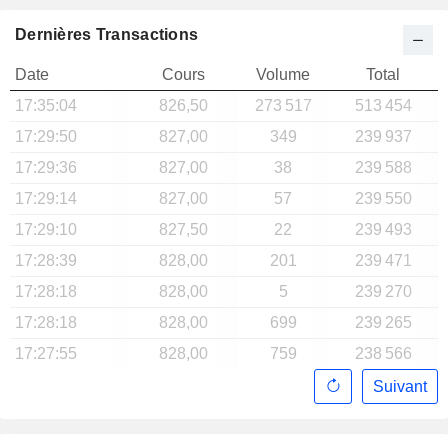
Dernières Transactions
Date
Cours
Volume
Total
17:35:04
826,50
273 517
513 454
17:29:50
827,00
349
239 937
17:29:36
827,00
38
239 588
17:29:14
827,00
57
239 550
17:29:10
827,50
22
239 493
17:28:39
828,00
201
239 471
17:28:18
828,00
5
239 270
17:28:18
828,00
699
239 265
17:27:55
828,00
759
238 566
Suivant