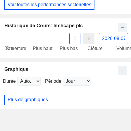
Voir toutes les performances sectorielles
Historique de Cours: Inchcape plc
Date
Ouverture
Plus haut
Plus bas
Clôture
Volum
Graphique
Durée
Période
Plus de graphiques