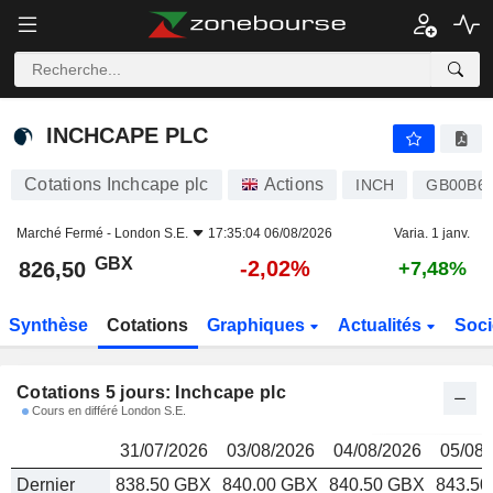
INCHCAPE PLC
826,50
p
INCHCAPE PLC
Cotations Inchcape plc
Actions
INCH
GB00B6
Marché Fermé -
London S.E.
17:35:04 06/08/2026
Varia. 1 janv.
GBX
-2,02%
826,50
+7,48%
Synthèse
Cotations
Graphiques
Actualités
Soci
Cotations 5 jours: Inchcape plc
Cours en différé London S.E.
31/07/2026
03/08/2026
04/08/2026
05/08/
Dernier
838.50 GBX
840.00 GBX
840.50 GBX
843.5