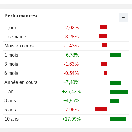
Performances
1 jour
-2,02%
1 semaine
-3,28%
Mois en cours
-1,43%
1 mois
+6,78%
3 mois
-1,63%
6 mois
-0,54%
Année en cours
+7,48%
1 an
+25,42%
3 ans
+4,95%
5 ans
-7,96%
10 ans
+17,99%