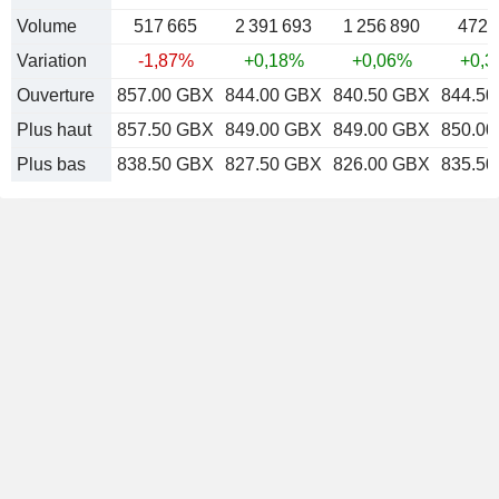
Volume
517 665
2 391 693
1 256 890
472 
Variation
-1,87%
+0,18%
+0,06%
+0,
Ouverture
857.00 GBX
844.00 GBX
840.50 GBX
844.5
Plus haut
857.50 GBX
849.00 GBX
849.00 GBX
850.0
Plus bas
838.50 GBX
827.50 GBX
826.00 GBX
835.5