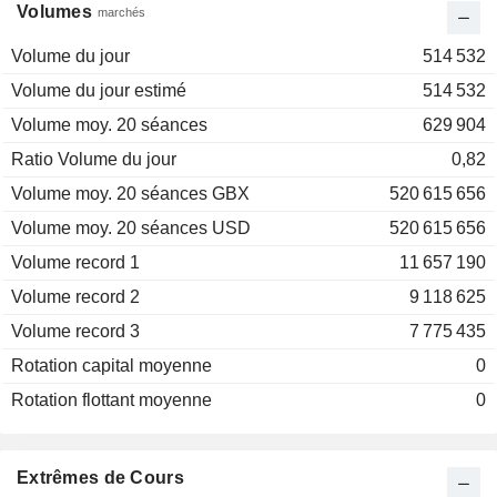
Volumes
marchés
Volume du jour
514 532
Volume du jour estimé
514 532
Volume moy. 20 séances
629 904
Ratio Volume du jour
0,82
Volume moy. 20 séances GBX
520 615 656
Volume moy. 20 séances USD
520 615 656
Volume record 1
11 657 190
Volume record 2
9 118 625
Volume record 3
7 775 435
Rotation capital moyenne
0
Rotation flottant moyenne
0
Extrêmes de Cours