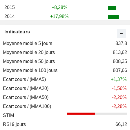
2015
+8,28%
2014
+17,98%
2013
+42,61%
Indicateurs
2012
+46,86%
Moyenne mobile 5 jours
2011
-17,72%
837,8
Moyenne mobile 20 jours
2010
+19,46%
813,62
Moyenne mobile 50 jours
2009
-18,77%
808,35
Moyenne mobile 100 jours
2008
-90,29%
807,66
Ecart cours / (MMA5)
2007
-25,20%
+1,37%
Ecart cours / (MMA20)
2006
+33,10%
-1,56%
Ecart cours / (MMA50)
2005
+16,68%
-2,20%
Ecart cours / (MMA100)
2004
+50,15%
-2,28%
STIM
2003
+82,29%
RSI 9 jours
2002
+17,94%
66,12