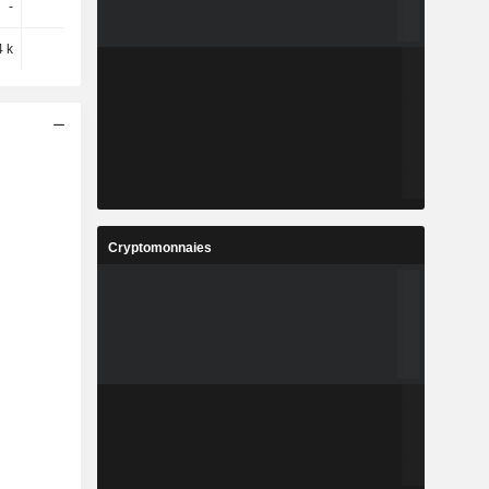
-
-
-300
-2,2 k
 k
-
-162 k
-245 k
Cryptomonnaies