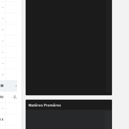
-
-
-
-
-
-
-
-
-
-
-
-
-
-
-
-
-
-
-
-
-
-
-
-
-
-
-
-
1 M
-72,8 k
-2,8 M
-6,59 M
Md
-2,78 Md
-2,73 Md
-2,66 Md
Matières Premières
-
-
-
-
 k
-
-162 k
-245 k