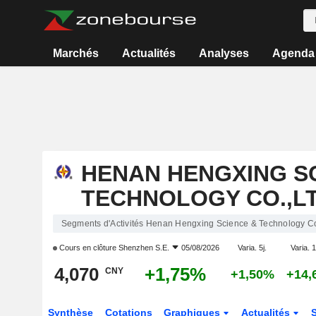
Marchés
Actualités
Analyses
Agenda
HENAN HENGXING S
TECHNOLOGY CO.,LT
Segments d'Activités Henan Hengxing Science & Technology Co
Cours en clôture
Shenzhen S.E.
05/08/2026
Varia. 5j.
Varia. 1
4,070
+1,75%
CNY
+1,50%
+14,
Synthèse
Cotations
Graphiques
Actualités