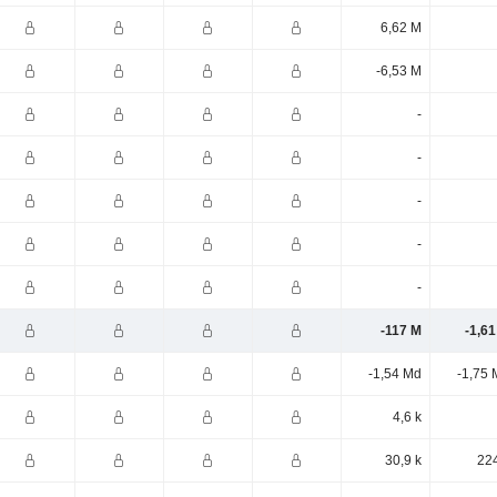
6,62 M
-6,53 M
-
-
-
-
-
-117 M
-1,6
-1,54 Md
-1,75 
4,6 k
30,9 k
224