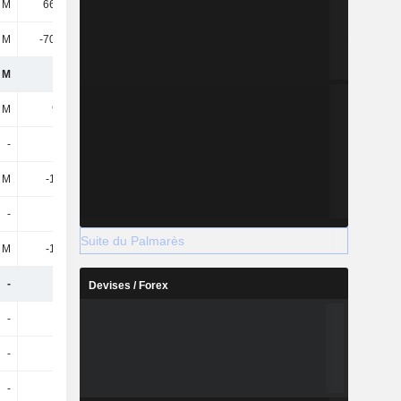
 M
66,29 M
132 M
164 M
 M
-70,86 M
-33,44 M
-104 k
 M
559 k
927 k
-
 M
915 M
612 M
585 M
-
4,7 k
300
-100
 M
-1,91 M
-11,46 M
-2,49 M
-
-
-
400
Suite du Palmarès
 M
-1,91 M
-11,46 M
-2,49 M
-
-
-
-
Devises / Forex
-
-
-
-
-
-
-
-
-
-
-
-