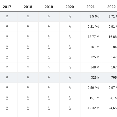
2017
2018
2019
2020
2021
2022
3,5 Md
3,71 
5,21 Md
5,91 
13,77 M
16,88
161 M
184
125 M
147
148 M
167
326 k
705
2,59 Md
2,97 
-10,1 M
4,15
-12,32 M
24,65