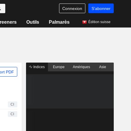
Connexion
S'abonner
reeners
Outils
Palmarès
Édition suisse
Indices
Europe
Amériques
Asie
ort PDF
CI
CI