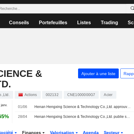
Conseils
Portefeuilles
Listes
Trading
Sc
CIENCE &
Ajouter à une liste
Rapp
D.
.,Ltd.
Actions
002132
CNE1000000G7
Acier
 janv.
01/06
Henan Hengxing Science & Technology Co.,Ltd. approuve le dividende final 2025 sur les actions A
65%
28/04
Henan Hengxing Science & Technology Co.,Ltd. publie ses résultats pour le premier trimestre clos le 31 mars 2026
Société
Finances
Valorisation
Agenda
Secteur