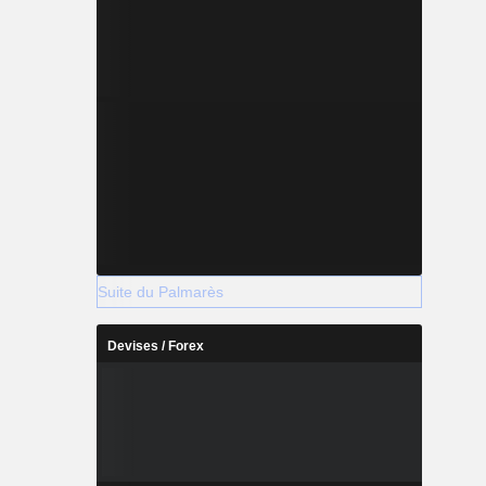
Suite du Palmarès
Devises / Forex