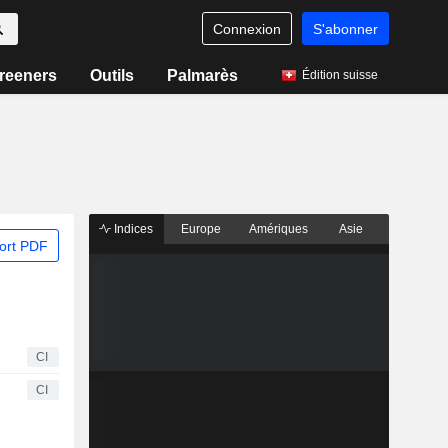
Connexion
S'abonner
reeners
Outils
Palmarès
Édition suisse
Indices
Europe
Amériques
Asie
ort PDF
CI
CI