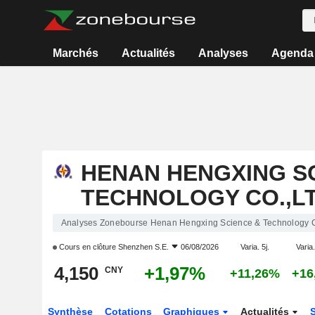
Marchés
Actualités
Analyses
Agenda
HENAN HENGXING S
TECHNOLOGY CO.,LT
Analyses Zonebourse Henan Hengxing Science & Technology C
Cours en clôture
Shenzhen S.E.
06/08/2026
Varia. 5j.
Varia.
4,150
+1,97%
CNY
+11,26%
+16
Synthèse
Cotations
Graphiques
Actualités