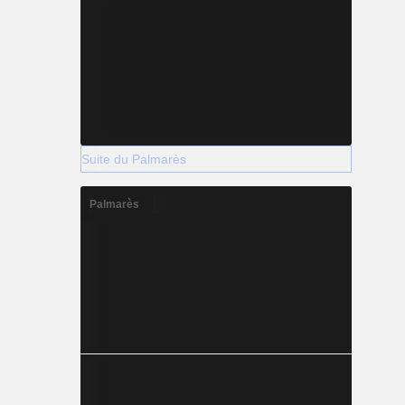
Suite du Palmarès
Palmarès