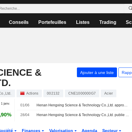
Conseils
Portefeuilles
Listes
Trading
Sc
CIENCE &
Ajouter à une liste
Rapp
D.
o.,Ltd.
Actions
002132
CNE1000000G7
Acier
 1 janv.
01/06
Henan Hengxing Science & Technology Co.,Ltd. approuve le dividende final 2025 sur les actions A
,90%
28/04
Henan Hengxing Science & Technology Co.,Ltd. publie ses résultats pour le premier trimestre clos le 31 mars 2026
Société
Finances
Valorisation
Agenda
Secteur