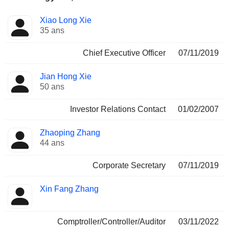
Fonctions
Xiao Long Xie
Dirigeant
occupées
35 ans
Chief Executive Officer
07/11/2019
Jian Hong Xie
50 ans
Investor Relations Contact
01/02/2007
Zhaoping Zhang
44 ans
Corporate Secretary
07/11/2019
Xin Fang Zhang
Comptroller/Controller/Auditor
03/11/2022