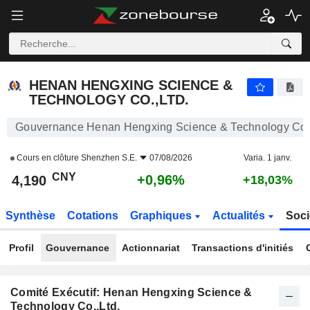
HENAN HENGXING SCIENCE & TECHNOLOGY CO.,LTD.
4,190
¥
+0,96%
HENAN HENGXING SCIENCE &
TECHNOLOGY CO.,LTD.
Gouvernance Henan Hengxing Science & Technology Co.,
Cours en clôture
Shenzhen S.E.
07/08/2026
Varia. 1 janv.
CNY
+0,96%
4,190
+18,03%
Synthèse
Cotations
Graphiques
Actualités
Soci
Profil
Gouvernance
Actionnariat
Transactions d'initiés
Comité Exécutif: Henan Hengxing Science &
Technology Co.,Ltd.