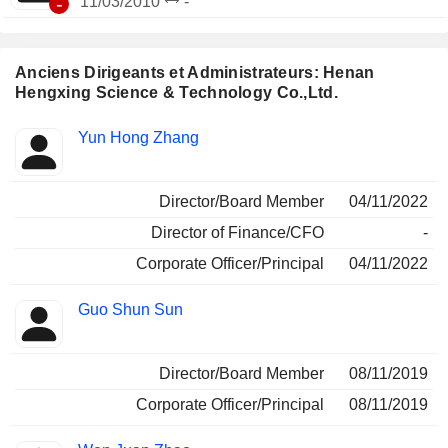
-
11/03/2010
-
Anciens Dirigeants et Administrateurs: Henan
Hengxing Science & Technology Co.,Ltd.
Fonctions
Yun Hong Zhang
Insider
occupées
Director/Board Member
04/11/2022
Director of Finance/CFO
-
Corporate Officer/Principal
04/11/2022
Guo Shun Sun
Director/Board Member
08/11/2019
Corporate Officer/Principal
08/11/2019