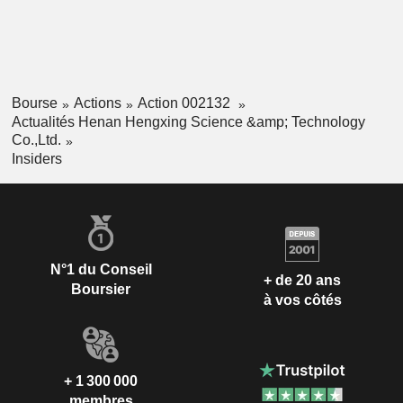
Bourse
Actions
Action 002132
Actualités Henan Hengxing Science &amp; Technology
Co.,Ltd.
Insiders
N°1 du Conseil
+ de 20 ans
Boursier
à vos côtés
+ 1 300 000
membres