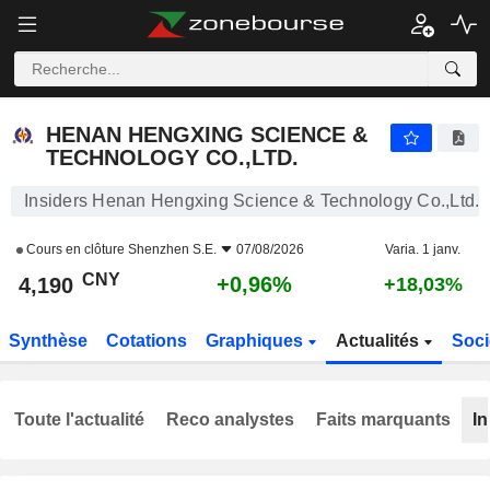
HENAN HENGXING SCIENCE & TECHNOLOGY CO.,LTD.
4,190
¥
+0,96%
HENAN HENGXING SCIENCE &
TECHNOLOGY CO.,LTD.
Insiders Henan Hengxing Science & Technology Co.,Ltd.
Cours en clôture
Shenzhen S.E.
07/08/2026
Varia. 1 janv.
CNY
+0,96%
4,190
+18,03%
Synthèse
Cotations
Graphiques
Actualités
Soci
Toute l'actualité
Reco analystes
Faits marquants
In