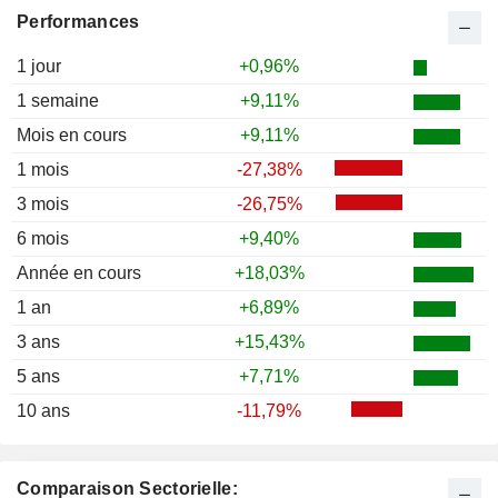
Performances
1 jour
+0,96%
1 semaine
+9,11%
Mois en cours
+9,11%
1 mois
-27,38%
3 mois
-26,75%
6 mois
+9,40%
Année en cours
+18,03%
1 an
+6,89%
3 ans
+15,43%
5 ans
+7,71%
10 ans
-11,79%
Comparaison Sectorielle: