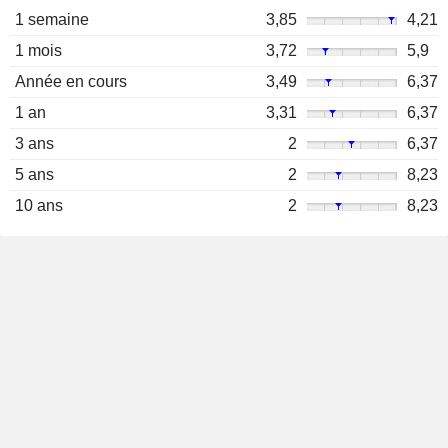
1 semaine
3,85
4,21
1 mois
3,72
5,9
Année en cours
3,49
6,37
1 an
3,31
6,37
3 ans
2
6,37
5 ans
2
8,23
10 ans
2
8,23