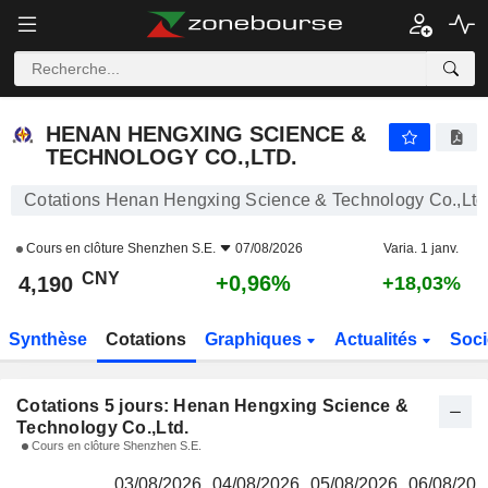
HENAN HENGXING SCIENCE & TECHNOLOGY CO.,LTD.
4,190
¥
HENAN HENGXING SCIENCE &
TECHNOLOGY CO.,LTD.
Cotations Henan Hengxing Science & Technology Co.,Ltd
Cours en clôture
Shenzhen S.E.
07/08/2026
Varia. 1 janv.
CNY
+0,96%
4,190
+18,03%
Synthèse
Cotations
Graphiques
Actualités
Soci
Cotations 5 jours: Henan Hengxing Science &
Technology Co.,Ltd.
Cours en clôture Shenzhen S.E.
03/08/2026
04/08/2026
05/08/2026
06/08/202