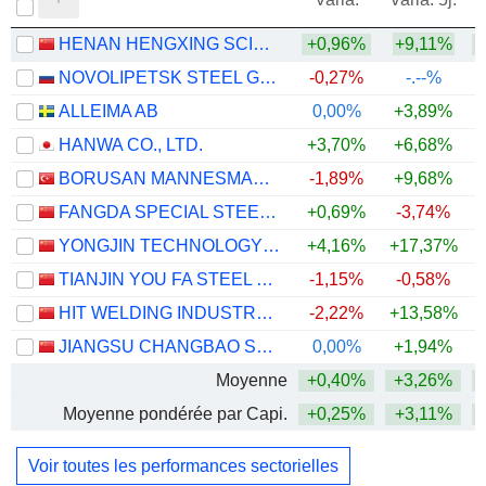
HENAN HENGXING SCIENCE & TECHNOLOGY CO.,LTD.
+0,96%
+9,11%
NOVOLIPETSK STEEL GDR
-0,27%
-.--%
ALLEIMA AB
0,00%
+3,89%
+
HANWA CO., LTD.
+3,70%
+6,68%
+
BORUSAN MANNESMANN BORU SANAYI VE TICARET
-1,89%
+9,68%
+
FANGDA SPECIAL STEEL TECHNOLOGY CO., LTD.
+0,69%
-3,74%
YONGJIN TECHNOLOGY GROUP CO., LTD.
+4,16%
+17,37%
+
TIANJIN YOU FA STEEL PIPE GROUP STOCK CO., LTD.
-1,15%
-0,58%
HIT WELDING INDUSTRY CO.,LTD
-2,22%
+13,58%
JIANGSU CHANGBAO STEELTUBE CO.,LTD
0,00%
+1,94%
+
Moyenne
+0,40%
+3,26%
+
Moyenne pondérée par Capi.
+0,25%
+3,11%
+
Voir toutes les performances sectorielles