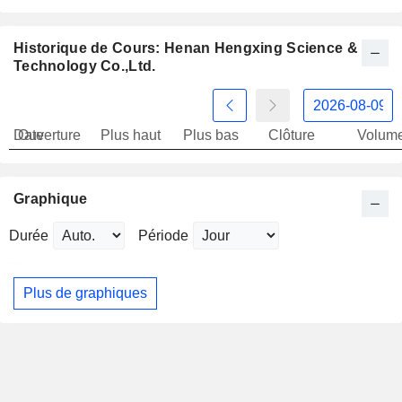
Historique de Cours: Henan Hengxing Science &
Technology Co.,Ltd.
Date
Ouverture
Plus haut
Plus bas
Clôture
Volum
Graphique
Durée
Période
Plus de graphiques