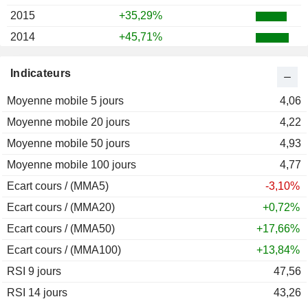
2015
+35,29%
2014
+45,71%
2013
-17,74%
Indicateurs
2012
-33,52%
Moyenne mobile 5 jours
2011
-55,37%
4,06
Moyenne mobile 20 jours
2010
+122,18%
4,22
Moyenne mobile 50 jours
2009
+131,65%
4,93
Moyenne mobile 100 jours
2008
-63,76%
4,77
Ecart cours / (MMA5)
2007
+49,32%
-3,10%
Ecart cours / (MMA20)
+0,72%
Ecart cours / (MMA50)
+17,66%
Ecart cours / (MMA100)
+13,84%
RSI 9 jours
47,56
RSI 14 jours
43,26