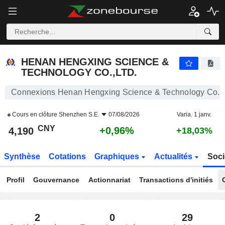
HENAN HENGXING SCIENCE & TECHNOLOGY CO.,LTD.
4,190
¥
+0,96%
HENAN HENGXING SCIENCE &
TECHNOLOGY CO.,LTD.
Connexions Henan Hengxing Science & Technology Co.,L
Cours en clôture
Shenzhen S.E.
07/08/2026
Varia. 1 janv.
CNY
+0,96%
4,190
+18,03%
Synthèse
Cotations
Graphiques
Actualités
Soci
Profil
Gouvernance
Actionnariat
Transactions d'initiés
2
0
29