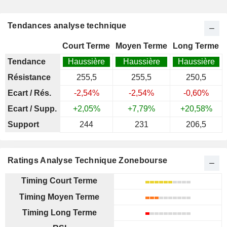
Tendances analyse technique
Court Terme
Moyen Terme
Long Terme
Tendance
Haussière
Haussière
Haussière
Résistance
255,5
255,5
250,5
Ecart / Rés.
-2,54%
-2,54%
-0,60%
Ecart / Supp.
+2,05%
+7,79%
+20,58%
Support
244
231
206,5
Ratings Analyse Technique Zonebourse
Timing Court Terme
Timing Moyen Terme
Timing Long Terme