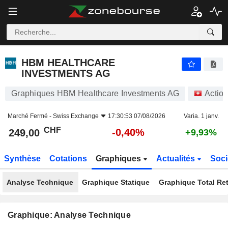
HBM HEALTHCARE INVESTMENTS AG
249,00
CHF
-0,40%
HBM HEALTHCARE
INVESTMENTS AG
Graphiques HBM Healthcare Investments AG
Actio
Marché Fermé -
Swiss Exchange
17:30:53 07/08/2026
Varia. 1 janv.
CHF
-0,40%
249,00
+9,93%
Synthèse
Cotations
Graphiques
Actualités
Soci
Analyse Technique
Graphique Statique
Graphique Total Re
Graphique: Analyse Technique