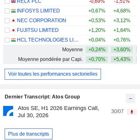
RELX PLC
-0,69%
-1,51%
INFOSYS LIMITED
+0,67%
+4,68%
NEC CORPORATION
+0,53%
+3,12%
FUJITSU LIMITED
+1,20%
+1,64%
HCL TECHNOLOGIES LIMITED
+0,04%
+0,76%
Moyenne
+0,24%
+3,60%
Moyenne pondérée par Capi.
+0,70%
+5,43%
Voir toutes les performances sectorielles
Dernier Transcript: Atos Group
Atos SE, H1 2026 Earnings Call,
30/07
Jul 30, 2026
Plus de transcripts