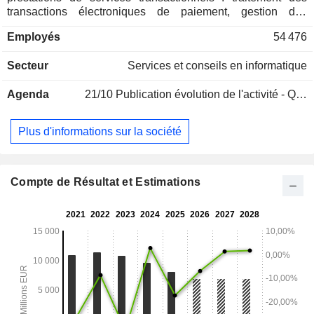
transactions électroniques de paiement, gestion des
paiements à distance, développement de solutions de
Employés
54 476
paiement, etc. Parallèlement, le groupe développe une
activité d'externalisation des processus-métiers.
Secteur
Services et conseils en informatique
Agenda
21/10
Publication évolution de l'activité - Q3 2026
Plus d'informations sur la société
Compte de Résultat et Estimations