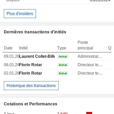
Plus d'insiders
Dernières transactions d'initiés
Poste
Date
Initié
Type
principal
Qua
09.01.26
Laurent Collet-Billon
Administrateur
Achat
06.01.26
Florin Rotar
Directeur technique
Achat
02.01.26
Florin Rotar
Directeur technique
Achat
Historique des transactions
Cotations et Performances