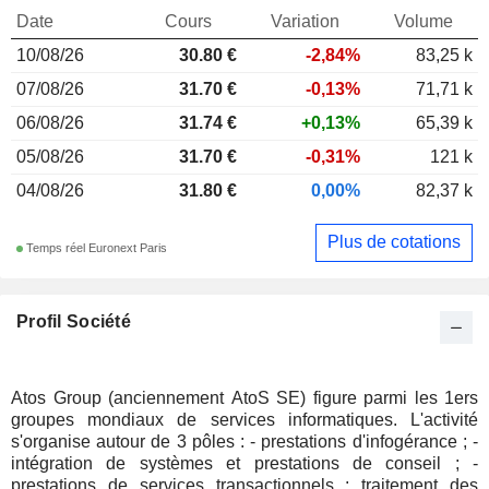
Date
Cours
Variation
Volume
10/08/26
30.80
€
-2,84%
83,25 k
07/08/26
31.70 €
-0,13%
71,71 k
06/08/26
31.74 €
+0,13%
65,39 k
05/08/26
31.70 €
-0,31%
121 k
04/08/26
31.80 €
0,00%
82,37 k
Plus de cotations
Temps réel Euronext Paris
Profil Société
Atos Group (anciennement AtoS SE) figure parmi les 1ers
groupes mondiaux de services informatiques. L'activité
s'organise autour de 3 pôles : - prestations d'infogérance ; -
intégration de systèmes et prestations de conseil ; -
prestations de services transactionnels : traitement des