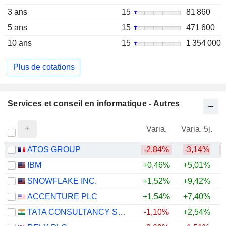
3 ans
15
81 860
5 ans
15
471 600
10 ans
15
1 354 000
Plus de cotations
Services et conseil en informatique - Autres
Varia.
Varia. 5j.
ATOS GROUP
-2,84%
-3,14%
IBM
+0,46%
+5,01%
SNOWFLAKE INC.
+1,52%
+9,42%
+
ACCENTURE PLC
+1,54%
+7,40%
TATA CONSULTANCY SERVICES LTD.
-1,10%
+2,54%