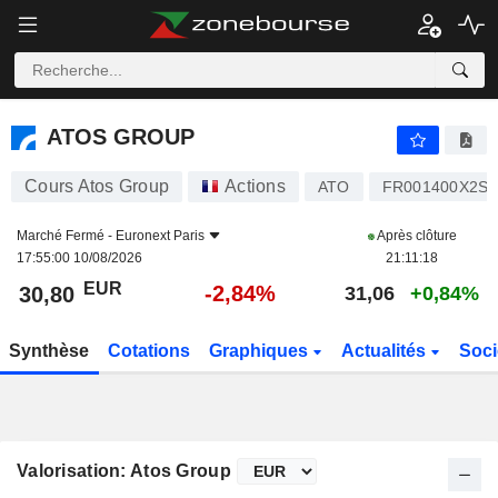
ATOS GROUP
30,80
€
-2,84%
ATOS GROUP
Cours Atos Group
Actions
ATO
FR001400X2S4
Marché Fermé -
Euronext Paris
Après clôture
17:55:00 10/08/2026
21:11:18
EUR
-2,84%
30,80
31,06
+0,84%
Synthèse
Cotations
Graphiques
Actualités
Soci
Valorisation: Atos Group