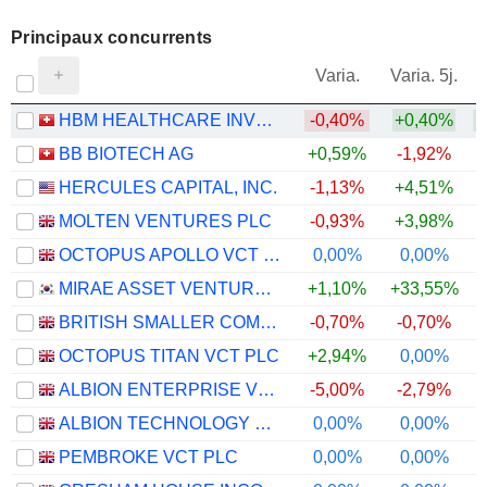
Principaux concurrents
V
Varia.
Varia. 5j.
HBM HEALTHCARE INVESTMENTS AG
-0,40%
+0,40%
BB BIOTECH AG
+0,59%
-1,92%
HERCULES CAPITAL, INC.
-1,13%
+4,51%
MOLTEN VENTURES PLC
-0,93%
+3,98%
OCTOPUS APOLLO VCT PLC
0,00%
0,00%
MIRAE ASSET VENTURE INVESTMENT CO., LTD.
+1,10%
+33,55%
BRITISH SMALLER COMPANIES VCT PLC
-0,70%
-0,70%
OCTOPUS TITAN VCT PLC
+2,94%
0,00%
ALBION ENTERPRISE VCT PLC
-5,00%
-2,79%
ALBION TECHNOLOGY & GENERAL VCT PLC
0,00%
0,00%
PEMBROKE VCT PLC
0,00%
0,00%