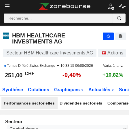
HBM HEALTHCARE INVESTMENTS AG
251,00
CHF
-0,40%
HBM HEALTHCARE
INVESTMENTS AG
Secteur HBM Healthcare Investments AG
Actions
Temps Différé
Swiss Exchange
10:38:15 06/08/2026
Varia. 1 janv.
CHF
-0,40%
251,00
+10,82%
Synthèse
Cotations
Graphiques
Actualités
Soci
Performances sectorielles
Dividendes sectoriels
Comparais
Secteur: