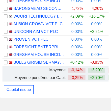
GRESHAM HOUSE INCOME & GROWTH VCT PLC
0,00%
0,00%
BARONSMEAD SECOND VENTURE TRUST PLC
-1,72%
-4,20%
WOORI TECHNOLOGY INVESTMENT CO., LTD
+2,09%
+16,17%
ALBION CROWN VCT PLC
0,00%
0,00%
UNICORN AIM VCT PLC
0,00%
+2,21%
PROVEN VCT PLC
0,00%
0,00%
FORESIGHT ENTERPRISE VCT PLC
0,00%
0,00%
GRESHAM HOUSE INCOME & GROWTH 2 VCT PLC
0,00%
0,00%
BULLS GIRISIM SERMAYESI YATIRIM ORTAKLIGI
+0,42%
-0,83%
Moyenne
-0,14%
+3,29%
Moyenne pondérée par Capi.
-0,25%
+2,70%
Capital risque