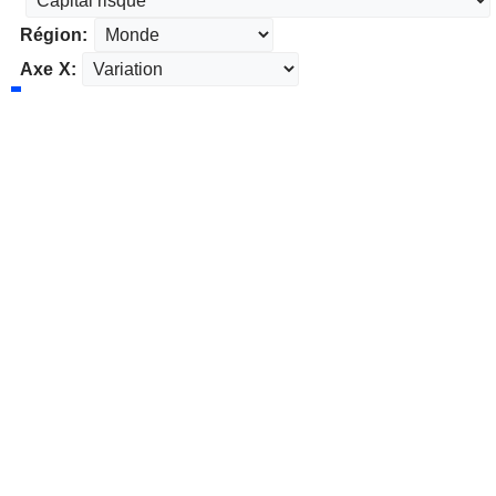
Région:
Axe X: