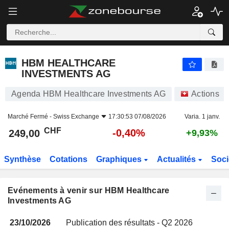
HBM HEALTHCARE INVESTMENTS AG
249,00
CHF
-0,40%
HBM HEALTHCARE
INVESTMENTS AG
Agenda HBM Healthcare Investments AG
Actions
Marché Fermé -
Swiss Exchange
17:30:53 07/08/2026
Varia. 1 janv.
CHF
-0,40%
249,00
+9,93%
Synthèse
Cotations
Graphiques
Actualités
Soci
Evénements à venir sur HBM Healthcare
Investments AG
23/10/2026
Publication des résultats - Q2 2026