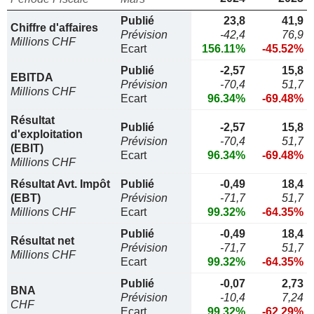
Publié
23,8
41,9
Chiffre d'affaires
Prévision
-42,4
76,9
Millions CHF
Ecart
156.11%
-45.52%
Publié
-2,57
15,8
EBITDA
Prévision
-70,4
51,7
Millions CHF
Ecart
96.34%
-69.48%
Résultat
Publié
-2,57
15,8
d'exploitation
Prévision
-70,4
51,7
(EBIT)
Ecart
96.34%
-69.48%
Millions CHF
Résultat Avt. Impôt
Publié
-0,49
18,4
(EBT)
Prévision
-71,7
51,7
Millions CHF
Ecart
99.32%
-64.35%
Publié
-0,49
18,4
Résultat net
Prévision
-71,7
51,7
Millions CHF
Ecart
99.32%
-64.35%
Publié
-0,07
2,73
BNA
Prévision
-10,4
7,24
CHF
Ecart
99.32%
-62.29%