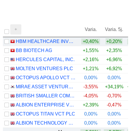
Varia.
Varia. 5j.
HBM HEALTHCARE INVESTMENTS AG
+0,40%
+0,20%
+
BB BIOTECH AG
+1,55%
+2,35%
+
HERCULES CAPITAL, INC.
+2,16%
+6,96%
MOLTEN VENTURES PLC
+1,21%
+6,92%
+
OCTOPUS APOLLO VCT PLC
0,00%
0,00%
MIRAE ASSET VENTURE INVESTMENT CO., LTD.
-3,55%
+34,19%
+
BRITISH SMALLER COMPANIES VCT PLC
-4,05%
-0,70%
ALBION ENTERPRISE VCT PLC
+2,39%
-0,47%
OCTOPUS TITAN VCT PLC
0,00%
0,00%
ALBION TECHNOLOGY & GENERAL VCT PLC
0,00%
0,00%