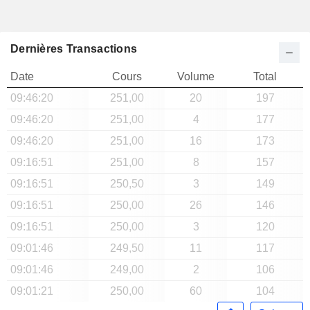
Dernières Transactions
Date
Cours
Volume
Total
09:46:20
251,00
20
197
09:46:20
251,00
4
177
09:46:20
251,00
16
173
09:16:51
251,00
8
157
09:16:51
250,50
3
149
09:16:51
250,00
26
146
09:16:51
250,00
3
120
09:01:46
249,50
11
117
09:01:46
249,00
2
106
09:01:21
250,00
60
104