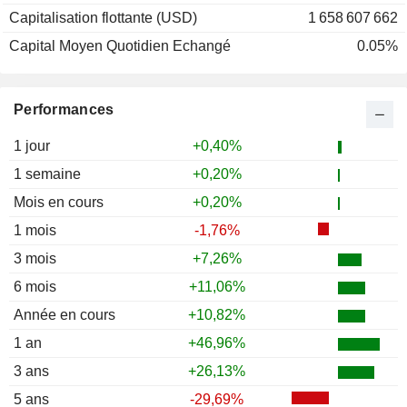
Capitalisation flottante (USD)
1 658 607 662
Capital Moyen Quotidien Echangé
0.05%
Performances
1 jour
+0,40%
1 semaine
+0,20%
Mois en cours
+0,20%
1 mois
-1,76%
3 mois
+7,26%
6 mois
+11,06%
Année en cours
+10,82%
1 an
+46,96%
3 ans
+26,13%
5 ans
-29,69%