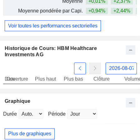
Moyenne
+0,01%
+2,37%
+
Moyenne pondérée par Capi.
+0,94%
+2,44%
+
Voir toutes les performances sectorielles
Historique de Cours: HBM Healthcare
Investments AG
Date
Ouverture
Plus haut
Plus bas
Clôture
Volum
Graphique
Durée
Période
Plus de graphiques