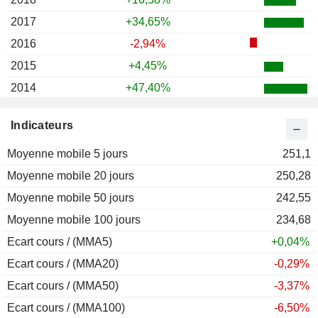
2017
+34,65%
2016
-2,94%
2015
+4,45%
2014
+47,40%
2013
+42,78%
Indicateurs
2012
+16,15%
Moyenne mobile 5 jours
2011
-6,00%
251,1
Moyenne mobile 20 jours
2010
-11,37%
250,28
Moyenne mobile 50 jours
2009
+16,95%
242,55
Moyenne mobile 100 jours
2008
-30,45%
234,68
Ecart cours / (MMA5)
+0,04%
Ecart cours / (MMA20)
-0,29%
Ecart cours / (MMA50)
-3,37%
Ecart cours / (MMA100)
-6,50%