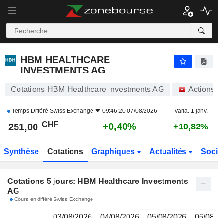
HBM HEALTHCARE INVESTMENTS AG
251,00
CHF
HBM HEALTHCARE
INVESTMENTS AG
Cotations HBM Healthcare Investments AG
Actions
Temps Différé
Swiss Exchange
09:46:20 07/08/2026
Varia. 1 janv.
CHF
+0,40%
251,00
+10,82%
Synthèse
Cotations
Graphiques
Actualités
Soci
Cotations 5 jours: HBM Healthcare Investments
AG
Cours en différé Swiss Exchange
03/08/2026
04/08/2026
05/08/2026
06/08/