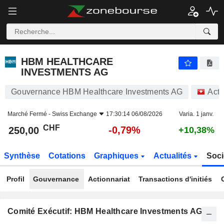
HBM HEALTHCARE INVESTMENTS AG
250,00
CHF
-0,79%
HBM HEALTHCARE
INVESTMENTS AG
Gouvernance HBM Healthcare Investments AG
Acti
Marché Fermé -
Swiss Exchange
17:30:14 06/08/2026
Varia. 1 janv.
CHF
-0,79%
250,00
+10,38%
Synthèse
Cotations
Graphiques
Actualités
Soci
Profil
Gouvernance
Actionnariat
Transactions d'initiés
Comité Exécutif: HBM Healthcare Investments AG