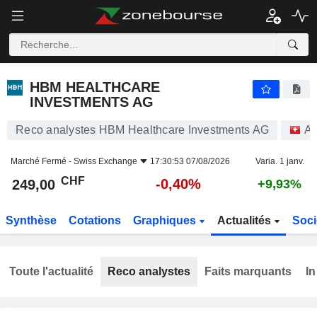
HBM HEALTHCARE INVESTMENTS AG
249,00
CHF
-0,40%
HBM HEALTHCARE
INVESTMENTS AG
Reco analystes HBM Healthcare Investments AG
Ac
Marché Fermé -
Swiss Exchange
17:30:53 07/08/2026
Varia. 1 janv.
CHF
-0,40%
249,00
+9,93%
Synthèse
Cotations
Graphiques
Actualités
Soci
Toute l'actualité
Reco analystes
Faits marquants
In