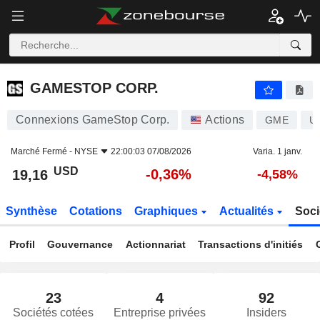
GAMESTOP CORP.
19,16
$
-0,36%
GAMESTOP CORP.
Connexions GameStop Corp.
Actions
GME
U
Marché Fermé -
NYSE
22:00:03 07/08/2026
Varia. 1 janv.
USD
-0,36%
19,16
-4,58%
Synthèse
Cotations
Graphiques
Actualités
Soci
Profil
Gouvernance
Actionnariat
Transactions d'initiés
23
4
92
Sociétés cotées
Entreprise privées
Insiders