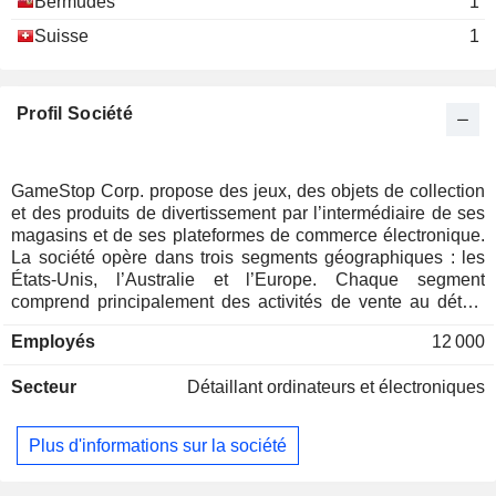
Bermudes
1
Suisse
1
Profil Société
GameStop Corp. propose des jeux, des objets de collection
et des produits de divertissement par l’intermédiaire de ses
magasins et de ses plateformes de commerce électronique.
La société opère dans trois segments géographiques : les
États-Unis, l’Australie et l’Europe. Chaque segment
comprend principalement des activités de vente au détail,
dont la grande majorité est axée sur les jeux, les produits de
Employés
12 000
divertissement et la technologie. La société compte au total
environ 2 206 magasins répartis sur l'ensemble de ses
Secteur
Détaillant ordinateurs et électroniques
segments : 1 598 aux États-Unis, 308 en Europe et 300 en
Australie. Ses magasins et ses sites de commerce
électronique opèrent principalement sous les enseignes
Plus d'informations sur la société
GameStop, EB Games et Micromania. Ses segments
Australie et Europe comprennent également 23 magasins