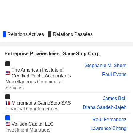
MEDIAALPHA, INC.
Kathy Vrabeck
GROVE COLLABORATIVE
Lawrence Cheng
HOLDINGS, INC.
BANIJAY GROUP
Pierre Marie Jean Cuilleret
N.V.
Relations Actives
Relations Passées
TKO GROUP HOLDINGS, INC.
Steven Koonin
AMER SPORTS, INC.
Carrie Teffner
Entreprise Privées liées: GameStop Corp.
Stephanie M. Shern
The American Institute of
Paul Evans
Certified Public Accountants
Miscellaneous Commercial
Services
James Bell
Micromania GameStop SAS
Diana Saadeh-Jajeh
Financial Conglomerates
Raul Fernandez
Volition Capital LLC
Lawrence Cheng
Investment Managers