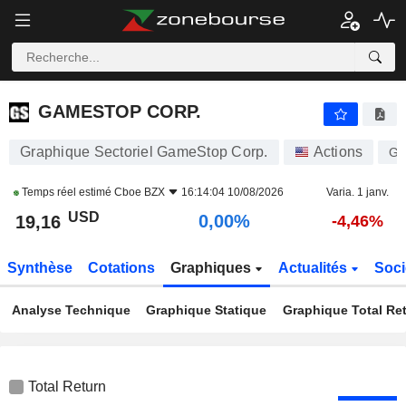
GAMESTOP CORP.
19,16
$
0,00%
GAMESTOP CORP.
Graphique Sectoriel GameStop Corp.
Actions
G
Temps réel estimé
Cboe BZX
16:14:04 10/08/2026
Varia. 1 janv.
USD
0,00%
19,16
-4,46%
Synthèse
Cotations
Graphiques
Actualités
Soci
Analyse Technique
Graphique Statique
Graphique Total Re
Total Return