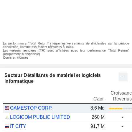
La performance "Total Return" intègre les versements de dividendes sur la période
concernée, comme s'ils étaient réinvestis à 100%.
Les valeurs annotées (TR) sont affichées avec leur performance "Total Return"
(uniquement si disponible)
Cours en clôtures
Secteur Détaillants de matériel et logiciels
informatique
Croissanc
Capi.
Revenus
GAMESTOP CORP.
8,6 Md
LOGICOM PUBLIC LIMITED
260 M
-
IT CITY
91,7 M
-