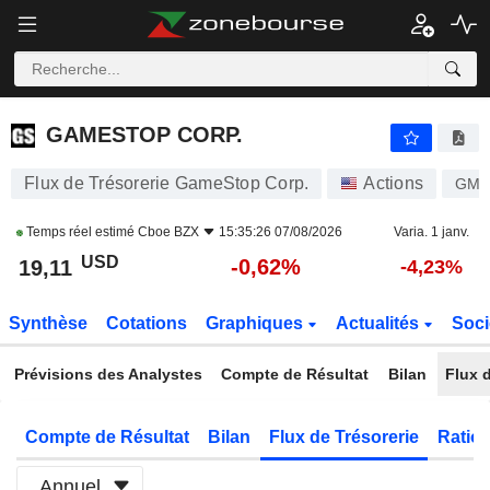
GAMESTOP CORP.
19,11
$
-0,62%
GAMESTOP CORP.
Flux de Trésorerie GameStop Corp.
Actions
GM
Temps réel estimé
Cboe BZX
15:35:26 07/08/2026
Varia. 1 janv.
USD
-0,62%
19,11
-4,23%
Synthèse
Cotations
Graphiques
Actualités
Soci
Prévisions des Analystes
Compte de Résultat
Bilan
Flux d
Compte de Résultat
Bilan
Flux de Trésorerie
Ratios
Annuel