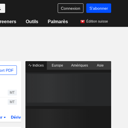
Connexion
S'abonner
reeners
Outils
Palmarès
Édition suisse
Indices
Europe
Amériques
Asie
ort PDF
MT
MT
ur
Dérivés
Fonds et ETFs