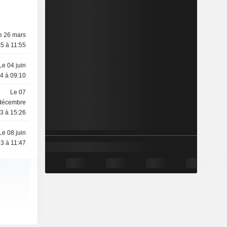
e 26 mars
5 à 11:55
Le 04 juin
4 à 09:10
Le 07
décembre
3 à 15:26
Le 08 juin
3 à 11:47