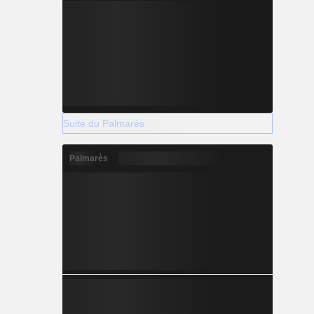
Suite du Palmarès
Palmarès