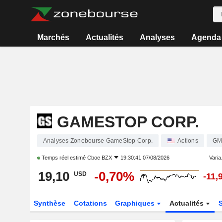
Marchés
Actualités
Analyses
Agenda
GAMESTOP CORP.
Analyses Zonebourse GameStop Corp.
Actions
GM
Temps réel estimé
Cboe BZX
19:30:41 07/08/2026
Varia.
19,10
-0,70%
USD
-11,
Synthèse
Cotations
Graphiques
Actualités