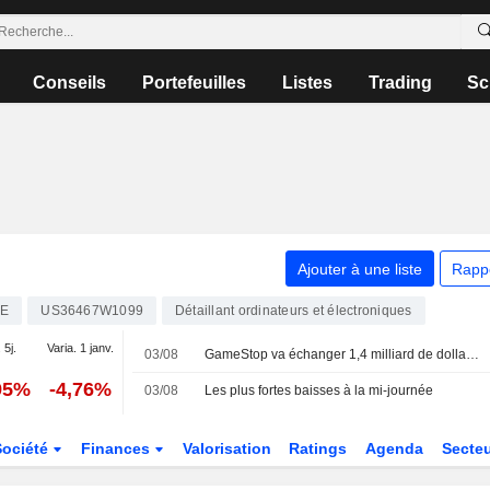
Conseils
Portefeuilles
Listes
Trading
Sc
Ajouter à une liste
Rapp
E
US36467W1099
Détaillant ordinateurs et électroniques
 5j.
Varia. 1 janv.
03/08
GameStop va échanger 1,4 milliard de dollars d'obligations convertibles contre des actions de classe A ; le titre chute
95%
-4,76%
03/08
Les plus fortes baisses à la mi-journée
Société
Finances
Valorisation
Ratings
Agenda
Secte