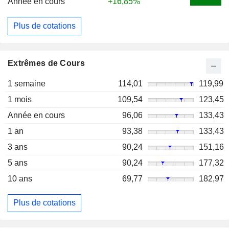
Année en cours
+16,85%
Plus de cotations
Extrêmes de Cours
1 semaine
114,01
119,99
1 mois
109,54
123,45
Année en cours
96,06
133,43
1 an
93,38
133,43
3 ans
90,24
151,16
5 ans
90,24
177,32
10 ans
69,77
182,97
Plus de cotations