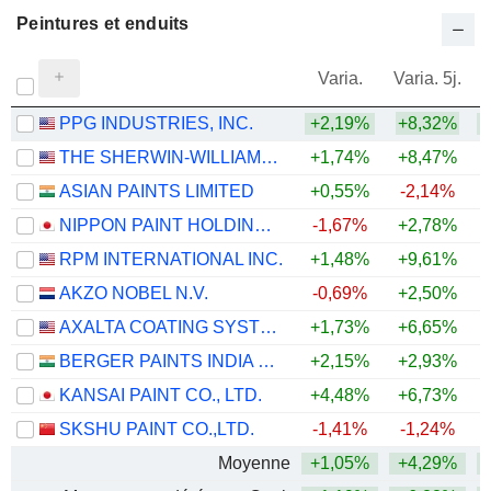
Peintures et enduits
Varia.
Varia. 5j.
PPG INDUSTRIES, INC.
+2,19%
+8,32%
+
THE SHERWIN-WILLIAMS COMPANY
+1,74%
+8,47%
ASIAN PAINTS LIMITED
+0,55%
-2,14%
+
NIPPON PAINT HOLDINGS CO., LTD.
-1,67%
+2,78%
RPM INTERNATIONAL INC.
+1,48%
+9,61%
AKZO NOBEL N.V.
-0,69%
+2,50%
+
AXALTA COATING SYSTEMS LTD.
+1,73%
+6,65%
+
BERGER PAINTS INDIA LIMITED
+2,15%
+2,93%
KANSAI PAINT CO., LTD.
+4,48%
+6,73%
+
SKSHU PAINT CO.,LTD.
-1,41%
-1,24%
Moyenne
+1,05%
+4,29%