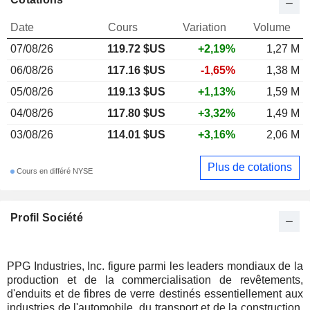
Date
Cours
Variation
Volume
07/08/26
119.72 $US
+2,19%
1,27 M
06/08/26
117.16 $US
-1,65%
1,38 M
05/08/26
119.13 $US
+1,13%
1,59 M
04/08/26
117.80 $US
+3,32%
1,49 M
03/08/26
114.01 $US
+3,16%
2,06 M
Plus de cotations
Cours en différé NYSE
Profil Société
PPG Industries, Inc. figure parmi les leaders mondiaux de la
production et de la commercialisation de revêtements,
d'enduits et de fibres de verre destinés essentiellement aux
industries de l'automobile, du transport et de la construction.