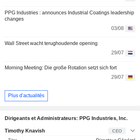
PPG Industries : announces Industrial Coatings leadership
changes
03/08
Wall Street wacht terughoudende opening
29/07
Morning Meeting: Die große Rotation setzt sich fort
29/07
Plus d'actualités
Dirigeants et Administrateurs: PPG Industries, Inc.
Dirigeant
Titre
Age
Depuis
Timothy Knavish
CEO