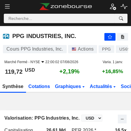
PPG INDUSTRIES, INC.
119,72
$
+2,19%
PPG INDUSTRIES, INC.
Cours PPG Industries, Inc.
Actions
PPG
US69
Marché Fermé -
NYSE
22:00:02 07/08/2026
Varia. 1 janv.
USD
+2,19%
119,72
+16,85%
Synthèse
Cotations
Graphiques
Actualités
Soci
Valorisation: PPG Industries, Inc.
Capitalisation
26,61 Md
PER 2026 *
16,5x