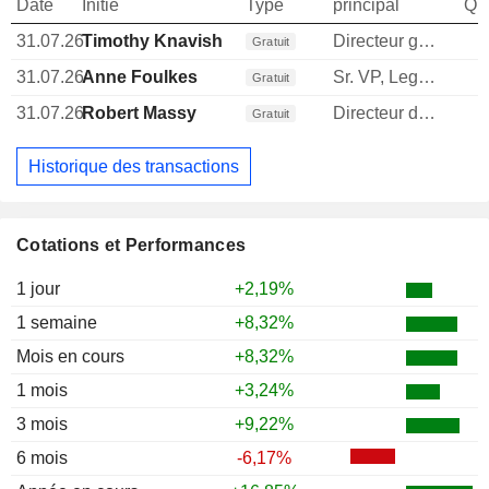
Date
Initié
Type
principal
Qua
31.07.26
Timothy Knavish
Directeur general
Gratuit
31.07.26
Anne Foulkes
Sr. VP, Legal & Spl. Projects
Gratuit
31.07.26
Robert Massy
Directeur des ressources humaines
Gratuit
Historique des transactions
Cotations et Performances
1 jour
+2,19%
1 semaine
+8,32%
Mois en cours
+8,32%
1 mois
+3,24%
3 mois
+9,22%
6 mois
-6,17%