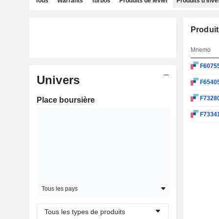
Tous
Warrants
Turbos
Produits de levier
Produits d'inv
Produit
Mnemo
F6075
Univers
F6540
F7328
Place boursière
F7334
Tous les pays
Tous les types de produits