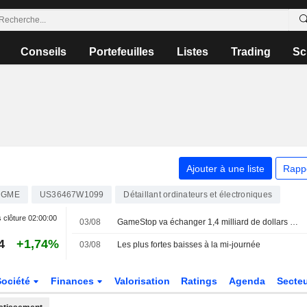
Conseils
Portefeuilles
Listes
Trading
Sc
Ajouter à une liste
Rapp
GME
US36467W1099
Détaillant ordinateurs et électroniques
 clôture
02:00:00
03/08
GameStop va échanger 1,4 milliard de dollars d'obligations convertibles contre des actions de classe A ; le titre chute
4
+1,74%
03/08
Les plus fortes baisses à la mi-journée
Société
Finances
Valorisation
Ratings
Agenda
Secte