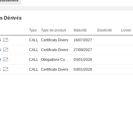
estissement
s Dérivés
Type
Type de produit
Maturité
Elasticité
Levier
5
CALL
Certificats Divers
16/07/2027
5
CALL
Certificats Divers
27/09/2027
0
CALL
Obligations Convertibles
03/01/2028
1
CALL
Certificats Divers
03/01/2028