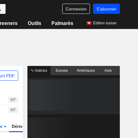
Connexion
S'abonner
reeners
Outils
Palmarès
Édition suisse
Indices
Europe
Amériques
Asie
ort PDF
MT
MT
ur
Dérivés
Fonds et ETFs