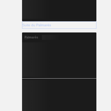
Suite du Palmarès
Palmarès