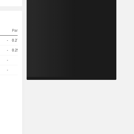
Parité
Cours
-
0.277
71,70
EUR
-
0.254
71,70
EUR
-
1
30,60
EUR
-
1
41,10
EUR