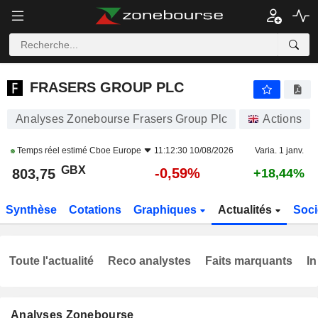
FRASERS GROUP PLC
803,75
p
-0,59%
FRASERS GROUP PLC
Analyses Zonebourse Frasers Group Plc
Actions
Temps réel estimé
Cboe Europe
11:12:30 10/08/2026
Varia. 1 janv.
GBX
-0,59%
803,75
+18,44%
Synthèse
Cotations
Graphiques
Actualités
Soci
Toute l'actualité
Reco analystes
Faits marquants
In
Analyses Zonebourse