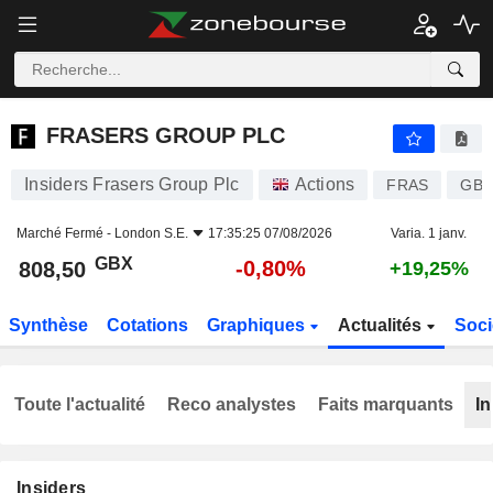
FRASERS GROUP PLC
808,50
p
-0,80%
FRASERS GROUP PLC
Insiders Frasers Group Plc
Actions
FRAS
GB0
Marché Fermé -
London S.E.
17:35:25 07/08/2026
Varia. 1 janv.
GBX
-0,80%
808,50
+19,25%
Synthèse
Cotations
Graphiques
Actualités
Soci
Toute l'actualité
Reco analystes
Faits marquants
In
Insiders