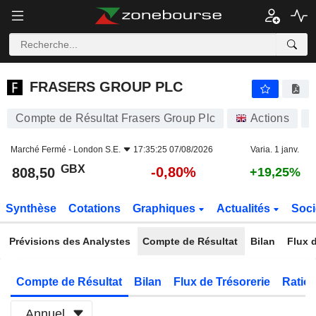
FRASERS GROUP PLC
808,50
p
-0,80%
FRASERS GROUP PLC
Compte de Résultat Frasers Group Plc
Actions
Marché Fermé -
London S.E.
17:35:25 07/08/2026
Varia. 1 janv.
GBX
-0,80%
808,50
+19,25%
Synthèse
Cotations
Graphiques
Actualités
Soci
Prévisions des Analystes
Compte de Résultat
Bilan
Flux d
Compte de Résultat
Bilan
Flux de Trésorerie
Ratios
Annuel