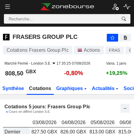
FRASERS GROUP PLC
808,50
p
FRASERS GROUP PLC
Cotations Frasers Group Plc
Actions
FRAS
G
Marché Fermé -
London S.E.
17:35:25 07/08/2026
Varia. 1 janv.
GBX
-0,80%
808,50
+19,25%
Synthèse
Cotations
Graphiques
Actualités
Soci
Cotations 5 jours: Frasers Group Plc
Cours en différé London S.E.
03/08/2026
04/08/2026
05/08/2026
06/08/
Dernier
827.50 GBX
826.00 GBX
813.00 GBX
815.0