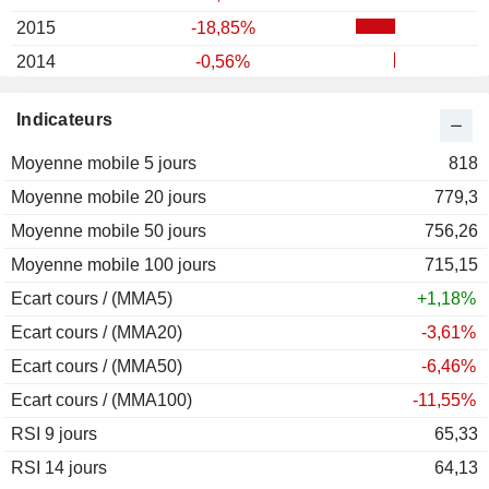
2015
-18,85%
2014
-0,56%
2013
+84,99%
Indicateurs
2012
+81,12%
Moyenne mobile 5 jours
2011
+33,13%
818
Moyenne mobile 20 jours
2010
+64,07%
779,3
Moyenne mobile 50 jours
2009
+132,62%
756,26
Moyenne mobile 100 jours
2008
-63,95%
715,15
Ecart cours / (MMA5)
2007
-58,54%
+1,18%
Ecart cours / (MMA20)
-3,61%
Ecart cours / (MMA50)
-6,46%
Ecart cours / (MMA100)
-11,55%
RSI 9 jours
65,33
RSI 14 jours
64,13