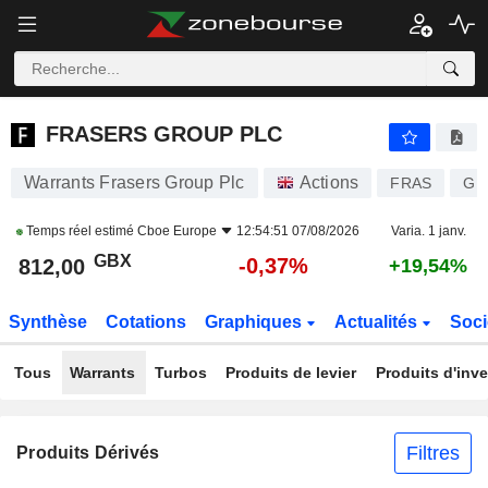
FRASERS GROUP PLC
812,00
p
-0,37%
FRASERS GROUP PLC
Warrants Frasers Group Plc
Actions
FRAS
GB
Temps réel estimé
Cboe Europe
12:54:51 07/08/2026
Varia. 1 janv.
GBX
-0,37%
812,00
+19,54%
Synthèse
Cotations
Graphiques
Actualités
Soci
Tous
Warrants
Turbos
Produits de levier
Produits d'inv
Filtres
Produits Dérivés