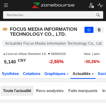
FOCUS MEDIA INFORMATION TECHNOLOGY CO., LTD.
5,140
¥
-2,65%
FOCUS MEDIA INFORMATION
TECHNOLOGY CO., LTD.
Actualités Focus Media Information Technology Co., Ltd.
Cours en clôture
Shenzhen S.E.
06/08/2026
Varia. 1 janv.
CNY
-2,65%
5,140
-30,26%
Synthèse
Cotations
Graphiques
Actualités
Soci
Toute l'actualité
Reco analystes
Faits marquants
In