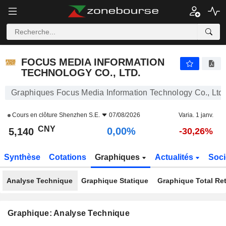
FOCUS MEDIA INFORMATION TECHNOLOGY CO., LTD.
5,140
¥
0,00%
FOCUS MEDIA INFORMATION
TECHNOLOGY CO., LTD.
Graphiques Focus Media Information Technology Co., Ltd.
Cours en clôture
Shenzhen S.E.
07/08/2026
Varia. 1 janv.
CNY
0,00%
5,140
-30,26%
Synthèse
Cotations
Graphiques
Actualités
Soci
Analyse Technique
Graphique Statique
Graphique Total Re
Graphique: Analyse Technique