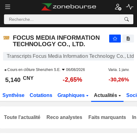
FOCUS MEDIA INFORMATION TECHNOLOGY CO., LTD.
5,140
¥
-2,65%
FOCUS MEDIA INFORMATION
TECHNOLOGY CO., LTD.
Transcripts Focus Media Information Technology Co., Ltd.
Cours en clôture
Shenzhen S.E.
06/08/2026
Varia. 1 janv.
CNY
-2,65%
5,140
-30,26%
Synthèse
Cotations
Graphiques
Actualités
Soci
Toute l'actualité
Reco analystes
Faits marquants
In