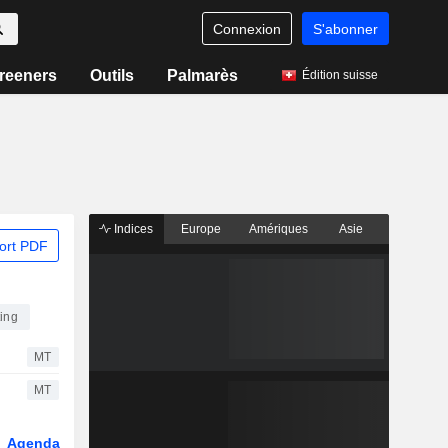
Connexion
S'abonner
reeners
Outils
Palmarès
Édition suisse
Indices
Europe
Amériques
Asie
ort PDF
ting
MT
MT
Agenda
Secteur
Fonds et ETFs