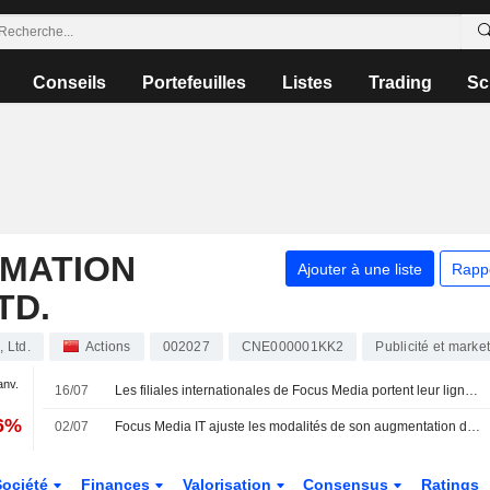
Conseils
Portefeuilles
Listes
Trading
Sc
RMATION
Ajouter à une liste
Rapp
TD.
 Ltd.
Actions
002027
CNE000001KK2
Publicité et marke
anv.
16/07
Les filiales internationales de Focus Media portent leur ligne de crédit à 50 millions de dollars
26%
02/07
Focus Media IT ajuste les modalités de son augmentation de capital pour l'acquisition de Xinchao Media
Société
Finances
Valorisation
Consensus
Ratings