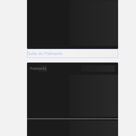
Suite du Palmarès
Palmarès