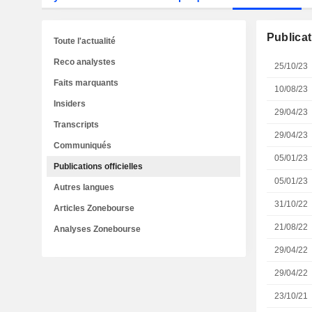
Publicat
Toute l'actualité
Reco analystes
25/10/23
Faits marquants
10/08/23
Insiders
29/04/23
Transcripts
29/04/23
Communiqués
05/01/23
Publications officielles
05/01/23
Autres langues
31/10/22
Articles Zonebourse
21/08/22
Analyses Zonebourse
29/04/22
29/04/22
23/10/21