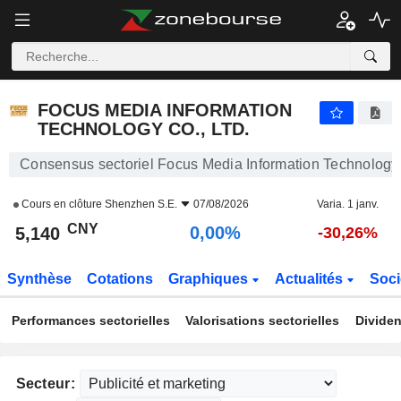
FOCUS MEDIA INFORMATION TECHNOLOGY CO., LTD.
5,140
¥
0,00%
FOCUS MEDIA INFORMATION
TECHNOLOGY CO., LTD.
Consensus sectoriel Focus Media Information Technology 
Cours en clôture
Shenzhen S.E.
07/08/2026
Varia. 1 janv.
CNY
0,00%
5,140
-30,26%
Synthèse
Cotations
Graphiques
Actualités
Soci
Performances sectorielles
Valorisations sectorielles
Dividen
Secteur: