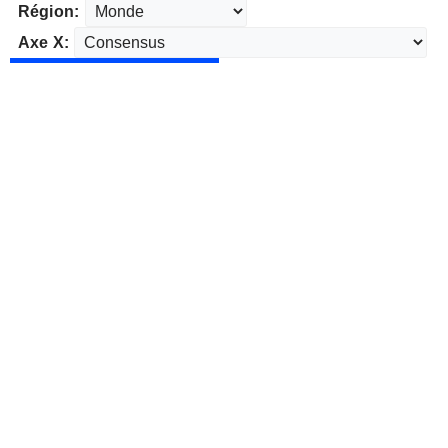
Région:
Axe X: