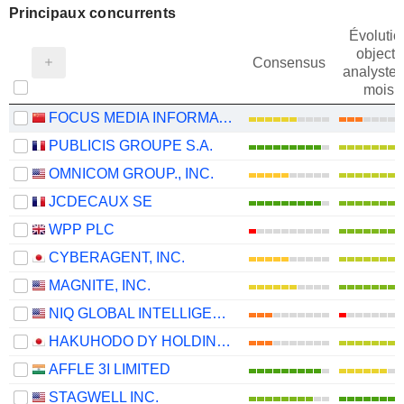
Principaux concurrents
Évolutio
objectif
Consensus
analystes
mois
FOCUS MEDIA INFORMATION TECHNOLOGY CO., LTD.
PUBLICIS GROUPE S.A.
OMNICOM GROUP., INC.
JCDECAUX SE
WPP PLC
CYBERAGENT, INC.
MAGNITE, INC.
NIQ GLOBAL INTELLIGENCE PLC
HAKUHODO DY HOLDINGS INC
AFFLE 3I LIMITED
STAGWELL INC.