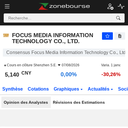
FOCUS MEDIA INFORMATION TECHNOLOGY CO., LTD.
5,140
¥
0,00%
FOCUS MEDIA INFORMATION
TECHNOLOGY CO., LTD.
Consensus Focus Media Information Technology Co., Ltd.
Cours en clôture
Shenzhen S.E.
07/08/2026
Varia. 1 janv.
CNY
0,00%
5,140
-30,26%
Synthèse
Cotations
Graphiques
Actualités
Soci
Opinion des Analystes
Révisions des Estimations