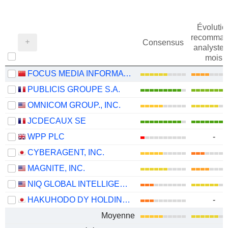
Évolutio
recomman
Consensus
analystes
mois
FOCUS MEDIA INFORMATION TECHNOLOGY CO., LTD.
PUBLICIS GROUPE S.A.
OMNICOM GROUP., INC.
JCDECAUX SE
WPP PLC
-
CYBERAGENT, INC.
MAGNITE, INC.
NIQ GLOBAL INTELLIGENCE PLC
HAKUHODO DY HOLDINGS INC
-
Moyenne