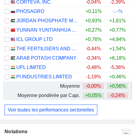
CORTEVA, INC.
-0,04%
-2,39%
PHOSAGRO
+0,11%
-.--%
JORDAN PHOSPHATE MINES CO. PLC
+0,93%
+1,61%
+
YUNNAN YUNTIANHUA CO., LTD.
+0,27%
+0,77%
+
ICL GROUP LTD
+0,76%
+4,94%
THE FERTILISERS AND CHEMICALS TRAVANCORE LIMITED
-0,44%
+1,54%
ARAB POTASH COMPANY
-0,34%
+6,18%
+
UPL LIMITED
-0,48%
-5,38%
PI INDUSTRIES LIMITED
-1,19%
+0,46%
Moyenne
-0,00%
+0,56%
Moyenne pondérée par Capi.
+0,05%
-0,24%
Voir toutes les performances sectorielles
Notations