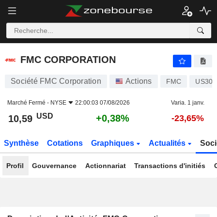
FMC CORPORATION
10,59
$
+0,38%
FMC CORPORATION
Société FMC Corporation
Actions
FMC
US302
Marché Fermé -
NYSE
22:00:03 07/08/2026
Varia. 1 janv.
USD
+0,38%
10,59
-23,65%
Synthèse
Cotations
Graphiques
Actualités
Soci
Profil
Gouvernance
Actionnariat
Transactions d'initiés