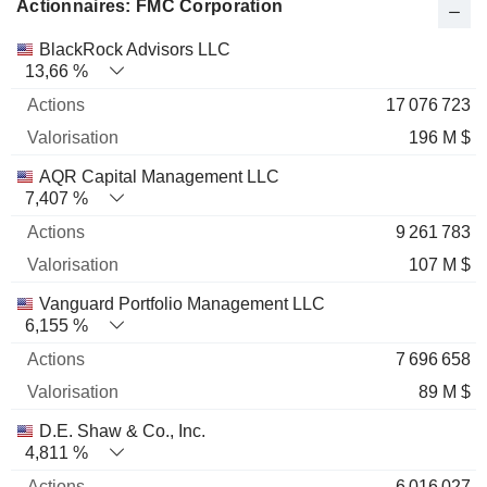
Actionnaires: FMC Corporation
Nom
Actions
%
Valorisation
BlackRock Advisors LLC
13,66 %
17 076 723
196 M $
AQR Capital Management LLC
7,407 %
9 261 783
107 M $
Vanguard Portfolio Management LLC
6,155 %
7 696 658
89 M $
D.E. Shaw & Co., Inc.
4,811 %
6 016 027