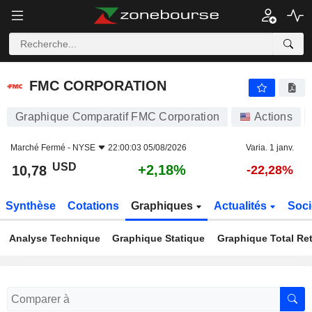
FMC CORPORATION
10,78
$
+2,18%
FMC CORPORATION
Graphique Comparatif FMC Corporation
Actions
Marché Fermé -
NYSE
22:00:03 05/08/2026
Varia. 1 janv.
USD
+2,18%
10,78
-22,28%
Synthèse
Cotations
Graphiques
Actualités
Soci
Analyse Technique
Graphique Statique
Graphique Total Re