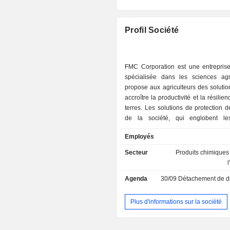
Allemagne
Barbade (la)
Profil Société
Liechtenstein
Japon
FMC Corporation est une entrepris
spécialisée dans les sciences agr
Belgique
propose aux agriculteurs des solutio
accroître la productivité et la résilie
terres. Les solutions de protection d
de la société, qui englobent le
biologiques, la nutrition des 
Employés
l’agriculture numérique et de p
permettent aux agriculteurs et aux con
Secteur
Produits chimiques
culture de relever leurs défis 
économique tout en préservant l’env
Agenda
30/09
Détachement de dividende
Son portefeuille comprend troi
catégories de pesticides : les insect
herbicides et les fongicides. La majo
Plus d'informations sur la société
gammes de produits se compose d'in
et d'herbicides, et elle dispose d'un 