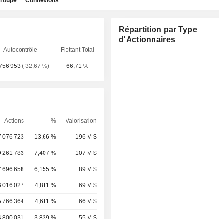
roupe
Connexions
Répartition par Type
d'Actionnaires
Autocontrôle
Flottant Total
756 953
( 32,67 %)
66,71 %
Actions
%
Valorisation
7 076 723
13,66 %
196 M $
9 261 783
7,407 %
107 M $
7 696 658
6,155 %
89 M $
6 016 027
4,811 %
69 M $
5 766 364
4,611 %
66 M $
4 800 031
3,839 %
55 M $