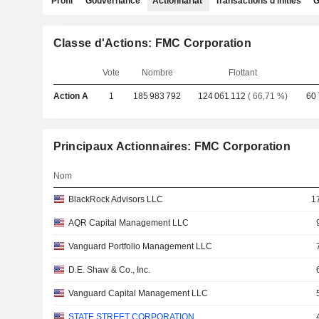
Profil
Gouvernance
Actionnariat
Transactions d'initiés
G
Classe d'Actions: FMC Corporation
Vote
Nombre
Flottant
Action A
1
185 983 792
124 061 112
( 66,71 %)
60 
Principaux Actionnaires: FMC Corporation
Nom
BlackRock Advisors LLC
1
AQR Capital Management LLC
Vanguard Portfolio Management LLC
D.E. Shaw & Co., Inc.
Vanguard Capital Management LLC
STATE STREET CORPORATION