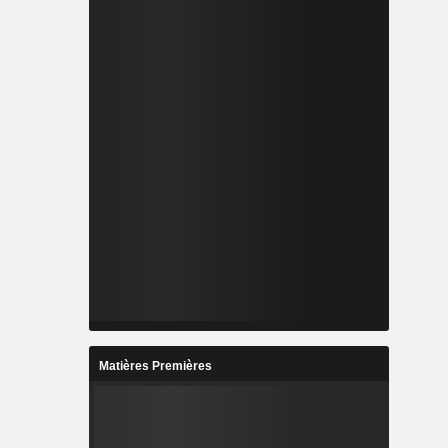
és dans les
joutée. Ses
r contre un
is que son
ncipalement
es herbes
été investit
 santé des
iologiques,
ures et des
nces. Les
 compléter
Matières Premières