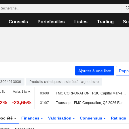
Conseils
Portefeuilles
Listes
Trading
Sc
Ajouter à une liste
Rapp
3024913036
Produits chimiques destinée à l'agriculture
. 5j.
Varia. 1 janv.
03/08
FMC CORPORATION : RBC Capital Markets neutre sur le dossier
12%
-23,65%
31/07
Transcript : FMC Corporation, Q2 2026 Earnings Call, Jul 30, 2026
Société
Finances
Valorisation
Consensus
Ratings