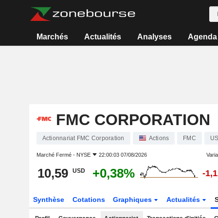
Marchés
Actualités
Analyses
Agenda
FMC CORPORATION
Actionnariat FMC Corporation
Actions
FMC
US
Marché Fermé -
NYSE
22:00:03 07/08/2026
Varia
10,59
+0,38%
USD
-1,
Synthèse
Cotations
Graphiques
Actualités