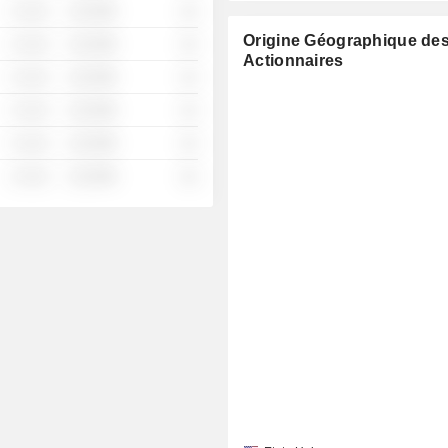
░ ░░░
░░░░%
░░
Origine Géographique de
░ ░░░
░░░░%
░░
Actionnaires
░ ░░░
░░░░%
░░
░ ░░░
░░░░%
░░
░ ░░░
░░░░%
░░
░ ░░░
░░░░%
░░