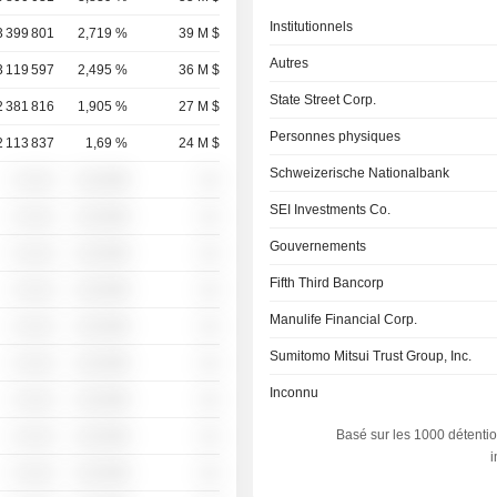
Institutionnels
3 399 801
2,719 %
39 M $
Autres
3 119 597
2,495 %
36 M $
State Street Corp.
2 381 816
1,905 %
27 M $
Personnes physiques
2 113 837
1,69 %
24 M $
Schweizerische Nationalbank
░ ░░░
░░░░%
░░
SEI Investments Co.
░ ░░░
░░░░%
░░
Gouvernements
░ ░░░
░░░░%
░░
Fifth Third Bancorp
░ ░░░
░░░░%
░░
Manulife Financial Corp.
░ ░░░
░░░░%
░░
Sumitomo Mitsui Trust Group, Inc.
░ ░░░
░░░░%
░░
Inconnu
░ ░░░
░░░░%
░░
Basé sur les 1000 détentio
░ ░░░
░░░░%
░░
░ ░░░
░░░░%
░░