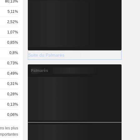
80,13%
5,11%
2,52%
1,07%
0,85%
0,8%
Suite du Palmarès
0,73%
Palmarès
0,49%
0,31%
0,28%
0,13%
0,06%
0,05%
ns les plus
importantes
0,03%