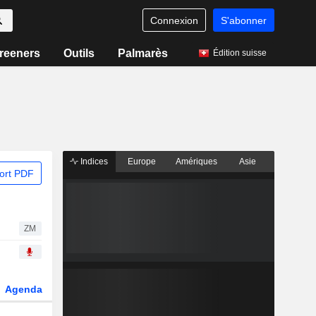
Connexion
S'abonner
reeners
Outils
Palmarès
Édition suisse
Indices
Europe
Amériques
Asie
ort PDF
ZM
Agenda
Secteur
Dérivés
Fonds et ETFs