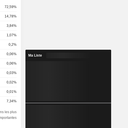
72,59%
14,78%
3,84%
1,07%
0,2%
0,06%
Ma Liste
0,06%
0,03%
0,02%
0,01%
7,34%
ns les plus
importantes