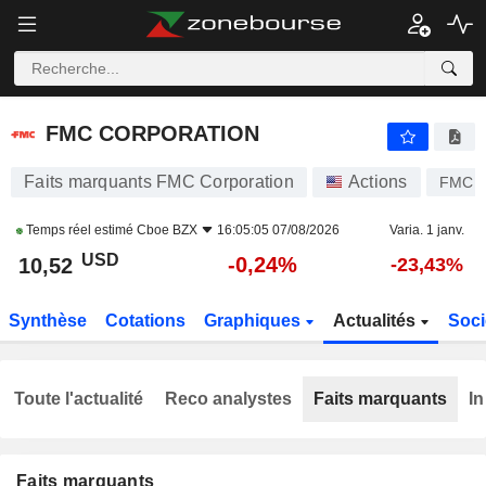
FMC CORPORATION
10,52
$
-0,24%
FMC CORPORATION
Faits marquants FMC Corporation
Actions
FMC
Temps réel estimé
Cboe BZX
16:05:05 07/08/2026
Varia. 1 janv.
USD
-0,24%
10,52
-23,43%
Synthèse
Cotations
Graphiques
Actualités
Soci
Toute l'actualité
Reco analystes
Faits marquants
In
Faits marquants