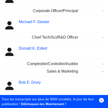
Corporate Officer/Principal
-
Michael F. Giesler
Chief Tech/Sci/R&D Officer
-
Donald K. Eldert
Comptroller/Controller/Auditor
-
Sales & Marketing
-
Bob E. Drury
Corporate Officer/Principal
-
Tous les transcripts sur plus de 9000 sociétés, le jour de leur
publication !
Débloquez-les Maintenant !