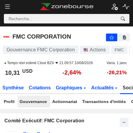
FMC CORPORATION
10,31
$
-2,64%
FMC CORPORATION
Gouvernance FMC Corporation
Actions
FMC
Temps réel estimé
Cboe BZX
21:09:57 10/08/2026
Varia. 1 janv.
USD
-2,64%
10,31
-26,21%
Synthèse
Cotations
Graphiques
Actualités
Soci
Profil
Gouvernance
Actionnariat
Transactions d'initiés
Comité Exécutif: FMC Corporation
Fonctions