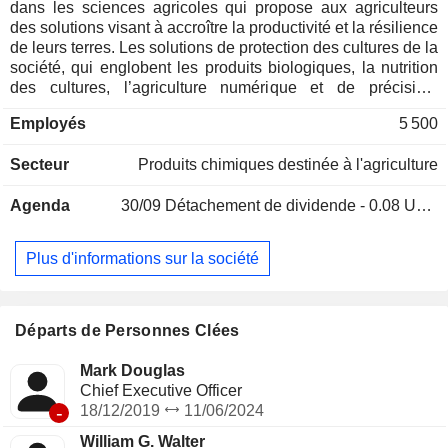
dans les sciences agricoles qui propose aux agriculteurs
des solutions visant à accroître la productivité et la résilience
de leurs terres. Les solutions de protection des cultures de la
société, qui englobent les produits biologiques, la nutrition
des cultures, l’agriculture numérique et de précision,
permettent aux agriculteurs et aux conseillers en culture de
Employés
5 500
relever leurs défis de manière économique tout en
préservant l’environnement. Son portefeuille comprend trois
Secteur
Produits chimiques destinée à l'agriculture
grandes catégories de pesticides : les insecticides, les
herbicides et les fongicides. La majorité de ses gammes de
Agenda
30/09
Détachement de dividende - 0.08 USD
produits se compose d'insecticides et d'herbicides, et elle
dispose d'un portefeuille de fongicides principalement
utilisés dans les segments de cultures à forte valeur ajoutée.
Plus d'informations sur la société
Ses insecticides sont utilisés pour lutter contre un large
spectre de ravageurs, tandis que son portefeuille
d'herbicides cible principalement une grande variété de
mauvaises herbes difficiles à contrôler. En outre, la société
Départs de Personnes Clées
investit également dans son programme de santé des
plantes, qui comprend des produits biologiques, des
Mark Douglas
solutions de nutrition des cultures et des produits de
Chief Executive Officer
traitement des semences. Les technologies biologiques
-
18/12/2019
11/06/2024
viennent compléter ses produits de synthèse.
William G. Walter