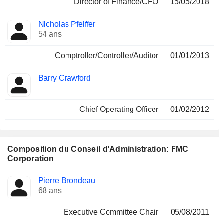
Director of Finance/CFO
15/05/2018
Nicholas Pfeiffer
54 ans
Comptroller/Controller/Auditor
01/01/2013
Barry Crawford
Chief Operating Officer
01/02/2012
Composition du Conseil d'Administration: FMC
Corporation
Administrateur
Comités
Pierre Brondeau
68 ans
Executive Committee Chair
05/08/2011