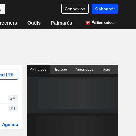
Connexion
S'abonner
reeners
Outils
Palmarès
Édition suisse
Indices
Europe
Amériques
Asie
ort PDF
ZM
MT
Agenda
Secteur
Dérivés
Fonds et ETFs