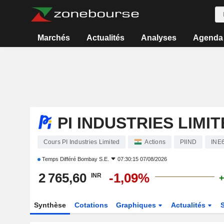
Marchés
Actualités
Analyses
Agenda
PI INDUSTRIES LIMI
Cours PI Industries Limited
Actions
PIIND
INE
Temps Différé
Bombay S.E.
07:30:15 07/08/2026
2 765,60
-1,09%
INR
+
Synthèse
Cotations
Graphiques
Actualités