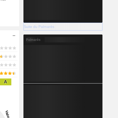
Suite du Palmarès
Palmarès
A