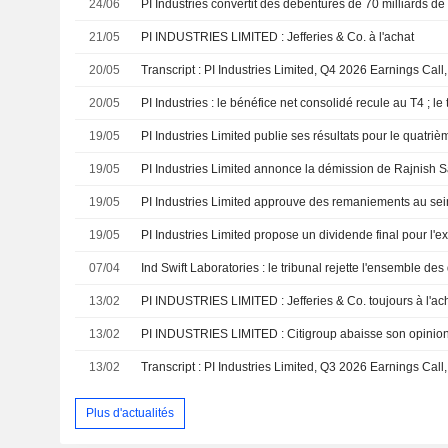
24/06
21/05
PI INDUSTRIES LIMITED : Jefferies & Co. à l'achat
20/05
Transcript : PI Industries Limited, Q4 2026 Earnings Cal
20/05
PI Industries : le bénéfice net consolidé recule au T4 ; le
19/05
19/05
19/05
19/05
07/04
13/02
PI INDUSTRIES LIMITED : Jefferies & Co. toujours à l'ac
13/02
PI INDUSTRIES LIMITED : Citigroup abaisse son opinio
13/02
Transcript : PI Industries Limited, Q3 2026 Earnings Call
Plus d'actualités