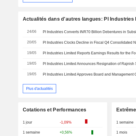
Actualités dans d'autres langues: PI Industries
24/06
PI Industries Converts INR70 Billion Debentures in Subsi
20/05
19/05
19/05
19/05
PI Industries Limited Approves Board and Management
Plus d'actualités
Cotations et Performances
Extrême
1 jour
-1,09%
1 semaine
1 semaine
+0,56%
1 mois