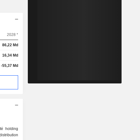
2028 *
86,22 Md
16,34 Md
-55,37 Md
té holding
distribution