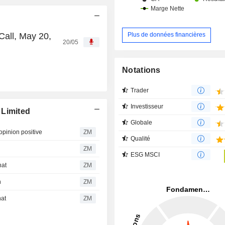
Call, May 20,
Plus de données financières
20/05
Notations
Trader
Investisseur
 Limited
Globale
opinion positive
ZM
Qualité
ZM
ESG MSCI
hat
ZM
n
ZM
hat
ZM