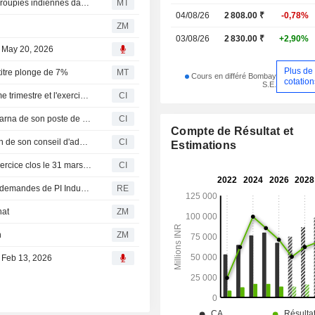
PI Industries convertit des débentures de 70 milliards de roupies indiennes dans sa filiale en actions
MT
04/08/26
2 808.00 ₹
-0,78%
ZM
03/08/26
2 830.00 ₹
+2,90%
l, May 20, 2026
Plus de
 titre plonge de 7%
MT
Cours en différé Bombay
cotation
S.E.
PI Industries Limited publie ses résultats pour le quatrième trimestre et l'exercice clos le 31 mars 2026
CI
PI Industries Limited annonce la démission de Rajnish Sarna de son poste de co-directeur général, avec effet au 19 mai 2026
CI
Compte de Résultat et
PI Industries Limited approuve des remaniements au sein de son conseil d'administration et de sa direction
CI
Estimations
PI Industries Limited propose un dividende final pour l'exercice clos le 31 mars 2026
CI
Ind Swift Laboratories : le tribunal rejette l'ensemble des demandes de PI Industries et les demandes reconventionnelles de la société
RE
hat
ZM
n
ZM
, Feb 13, 2026