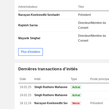
Administrateur
Titre
Narayan Keelveedhi Seshadri
Président
Directeur/Membre du
Rajnish Sarna
Conseil
Directeur/Membre du
Mayank Singhal
Conseil
Plus d'insiders
Dernières transactions d'initiés
Date
Initié
Type
Poste principa
19.02.25
Singh Rathore Mahaveer
Achat
19.02.25
Singh Rathore Mahaveer
Achat
18.12.24
Narayan Keelveedhi Seshadri
Président
Vente