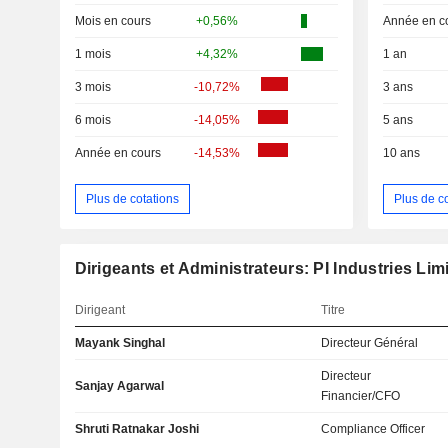
Mois en cours
+0,56%
Année en c
1 mois
+4,32%
1 an
3 mois
-10,72%
3 ans
6 mois
-14,05%
5 ans
Année en cours
-14,53%
10 ans
Plus de cotations
Plus de c
Dirigeants et Administrateurs: PI Industries Lim
Dirigeant
Titre
Mayank Singhal
Directeur Général
Directeur
Sanjay Agarwal
Financier/CFO
Shruti Ratnakar Joshi
Compliance Officer