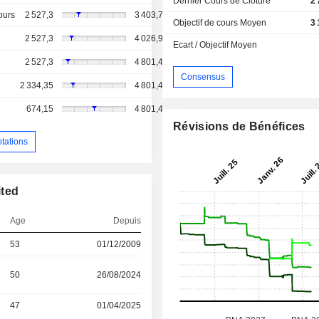
Dernier Cours de Cloture
2
ours
2 527,3
3 403,7
Objectif de cours Moyen
3
2 527,3
4 026,95
Ecart / Objectif Moyen
2 527,3
4 801,4
Consensus
2 334,35
4 801,4
674,15
4 801,4
Révisions de Bénéfices
otations
ited
Age
Depuis
53
01/12/2009
50
26/08/2024
47
01/04/2025