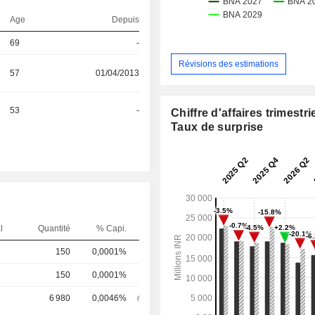
Age
Depuis
69
-
Révisions des estimations
57
01/04/2013
53
-
Chiffre d'affaires trimestrie
Taux de surprise
l
Quantité
% Capi.
150
0,0001%
150
0,0001%
6 980
0,0046%