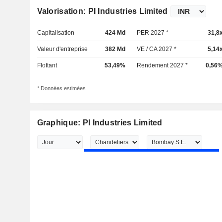
Valorisation: PI Industries Limited
Capitalisation
424 Md
PER 2027 *
31,8
Valeur d'entreprise
382 Md
VE / CA 2027 *
5,14
Flottant
53,49%
Rendement 2027 *
0,56
* Données estimées
Graphique: PI Industries Limited