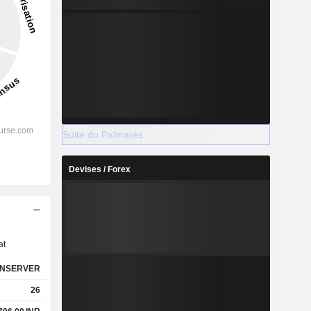
Suite du Palmarès
Devises / Forex
s
at
NSERVER
26