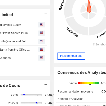
 Limited
diary into Equity
PI Industries Clocks Decline in Fiscal Q4 Consolidated Net Profit; Shares Plummet 7%
PI Industries Limited Reports Earnings Results for the Fourth Quarter and Full Year Ended March 31, 2026
PI Industries Limited Announces Resignation of Rajnish Sarna from the Office of Joint Managing Director, with Effect from May 19, 2026
Plus de notations
 Changes
Consensus des Analyste
Vente
Ach
s de Cours
Recommandation moyenne
CO
2 750
2 846,65
Nombre d'Analystes
2 527,3
2 846,65