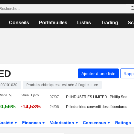
Conseils
Portefeuilles
Listes
Trading
Sc
TED
Ajouter à une liste
Rapp
603J01030
Produits chimiques destinée à l'agriculture
Varia. 5j.
Varia. 1 janv.
07/07
PI INDUSTRIES LIMITED : Phillip Securities adopte une opinion positive
0,56%
-14,53%
24/06
PI Industries convertit des débentures de 70 milliards de roupies indiennes dans sa filiale en actions
Société
Finances
Valorisation
Consensus
Ratings