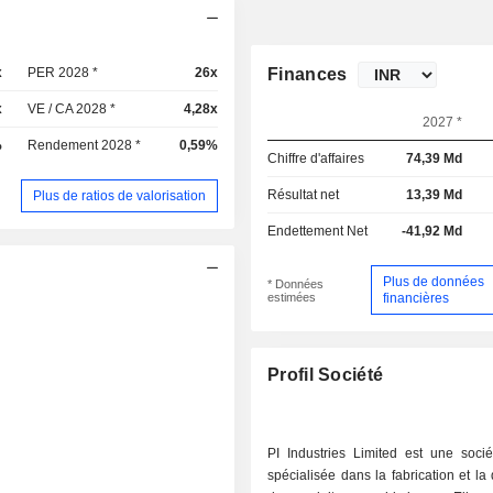
x
PER 2028 *
26x
Finances
x
VE / CA 2028 *
4,28x
2027 *
%
Rendement 2028 *
0,59%
Chiffre d'affaires
74,39 Md
Résultat net
13,39 Md
Plus de ratios de valorisation
Endettement Net
-41,92 Md
Plus de données
* Données
estimées
financières
Profil Société
PI Industries Limited est une socié
spécialisée dans la fabrication et la 