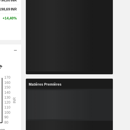
 796,00
INR
 198,69
INR
+14,40%
Matières Premières