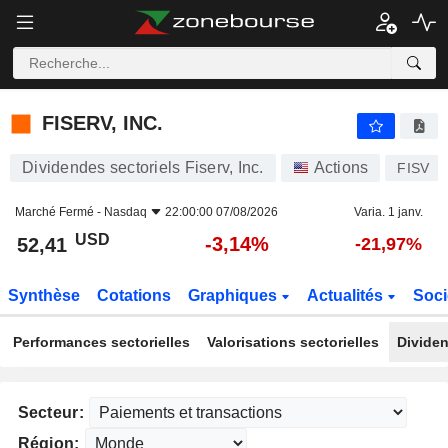
FISERV, INC.
52,41
$
-3,14%
FISERV, INC.
Dividendes sectoriels Fiserv, Inc.
Actions
FISV
Marché Fermé -
Nasdaq
22:00:00 07/08/2026
Varia. 1 janv.
USD
-3,14%
52,41
-21,97%
Synthèse
Cotations
Graphiques
Actualités
Soci
Performances sectorielles
Valorisations sectorielles
Dividen
Secteur:
Région: