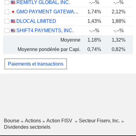
REMITLY GLOBAL, INC.
-.--%
-.--%
GMO PAYMENT GATEWAY, INC.
1,74%
2,12%
DLOCAL LIMITED
1,43%
1,88%
SHIFT4 PAYMENTS, INC.
-.--%
-.--%
Moyenne
1,18%
1,32%
Moyenne pondérée par Capi.
0,74%
0,82%
Paiements et transactions
Bourse
Actions
Action FISV
Secteur Fiserv, Inc.
Dividendes sectoriels