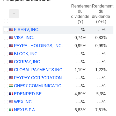
Rendement
Rendement
du
du
dividende
dividende
(Y)
(Y+1)
FISERV, INC.
-.--%
-.--%
VISA, INC.
0,74%
0,83%
PAYPAL HOLDINGS, INC.
0,95%
0,99%
BLOCK, INC.
-.--%
-.--%
CORPAY, INC.
-.--%
-.--%
GLOBAL PAYMENTS INC.
1,19%
1,22%
PAYPAY CORPORATION
-.--%
-.--%
ONE97 COMMUNICATIONS LIMITED
-.--%
-.--%
EDENRED SE
4,89%
5,3%
WEX INC.
-.--%
-.--%
NEXI S.P.A
6,83%
7,51%