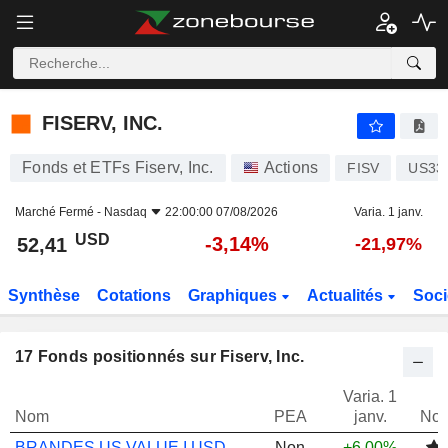
FISERV, INC.
52,41
$
-3,14%
FISERV, INC.
Fonds et ETFs Fiserv, Inc.
Actions
FISV
US33
Marché Fermé -
Nasdaq
22:00:00 07/08/2026
Varia. 1 janv.
USD
-3,14%
52,41
-21,97%
Synthèse
Cotations
Graphiques
Actualités
Soci
17
Fonds positionnés sur Fiserv, Inc.
Varia. 1
Nom
PEA
janv.
Not
BRANDES US VALUE I USD ACC
Non
+6,00%