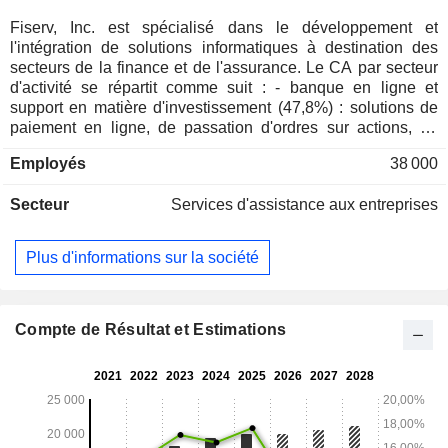
Fiserv, Inc. est spécialisé dans le développement et
l'intégration de solutions informatiques à destination des
secteurs de la finance et de l'assurance. Le CA par secteur
d'activité se répartit comme suit : - banque en ligne et
support en matière d'investissement (47,8%) : solutions de
paiement en ligne, de passation d'ordres sur actions, de
compensation de titres, de gestion des plans d'épargne
Employés
38 000
retraite, etc. ; - gestion financière (45,6%) : solutions de
gestion des transactions et des crédits, de traitement des
Secteur
Services d'assistance aux entreprises
données, de gestion de la relation client, solutions
d'hébergement des activités en ligne et services
d'infogérance à destination des institutions financières
Plus d'informations sur la société
(banques, entreprises de crédit-bail, sociétés de prêts
immobiliers, etc.) et des compagnies d'assurance ; - autres
(6,6%). 84% du CA est réalisé aux Etats-Unis et Canada.
Compte de Résultat et Estimations