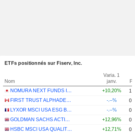
ETFs positionnés sur Fiserv, Inc.
Varia. 1
Nom
janv.
Po
NOMURA NEXT FUNDS INTERNATIONAL EQUITY MSCI-KOKUSAI (YEN-HEDGED) ETF - JPY
+10,20%
1,
FIRST TRUST ALPHADEX U.S. INDUSTRIALS SECTOR INDEX ETF - CAD HEDGED
-.--%
0,
LYXOR MSCI USA ESG BROAD CTB (DR) UCITS ETF - DIST - EUR
-.--%
0,
GOLDMAN SACHS ACTIVEBETA PARIS-ALIGNED SUSTAINABLE US LARGE CAP EQUITY UCITS ETF - USD
+12,96%
0,
HSBC MSCI USA QUALITY UCITS ETF - USD
+12,71%
0,