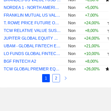
NORDEA 1 - NORTH AMERICAN VALUE BP USD
Non
+5,00%
FRANKLIN MUTUAL US VALUE A ACC USD
Non
+7,00%
T. ROWE PRICE FUTURE OF FINANCE EQ I
Non
+24,00%
TCW RELATIVE VALUE SUS US EQ AEHE
Non
+8,00%
JUPITER GLOBAL EQUITY GR UNC G USD ACC
Non
+24,00%
UBAM - GLOBAL FINTECH EQ AC USD ACC
Non
+21,00%
LO FUNDS GLOBAL FINTECH USD MA
Non
+10,00%
BGF FINTECH A2
Non
+8,00%
TCW GLOBAL PREMIER EQUITIES AU
Non
+26,00%
1
2