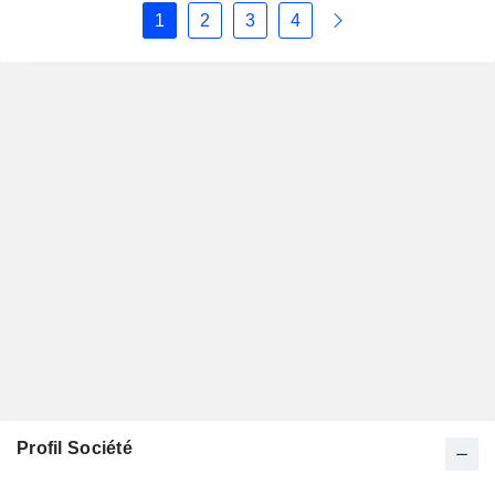
1
2
3
4
Profil Société