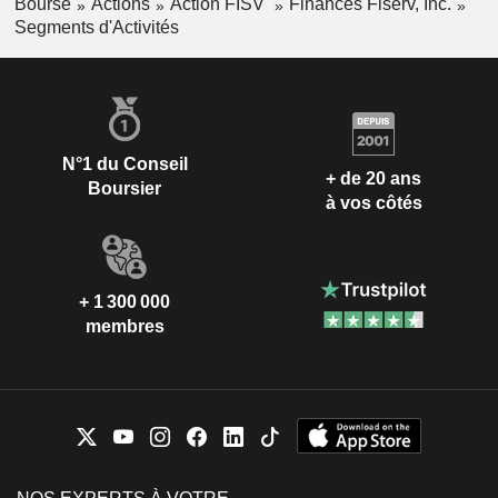
Bourse
Actions
Action FISV
Finances Fiserv, Inc.
Segments d'Activités
N°1 du Conseil
+ de 20 ans
Boursier
à vos côtés
+ 1 300 000
membres