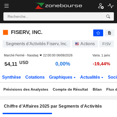
FISERV, INC.
54,11
$
0,00%
FISERV, INC.
Segments d'Activités Fiserv, Inc.
Actions
FISV
Marché Fermé -
Nasdaq
22:00:00 06/08/2026
Varia. 1 janv.
USD
0,00%
54,11
-19,44%
Synthèse
Cotations
Graphiques
Actualités
Soci
Prévisions des Analystes
Compte de Résultat
Bilan
Flux d
Chiffre d'Affaires 2025 par Segments d'Activités