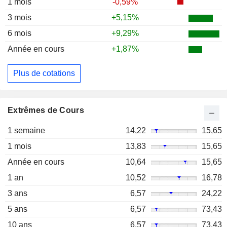
1 mois
-0,59%
3 mois
+5,15%
6 mois
+9,29%
Année en cours
+1,87%
Plus de cotations
Extrêmes de Cours
1 semaine
14,22
15,65
1 mois
13,83
15,65
Année en cours
10,64
15,65
1 an
10,52
16,78
3 ans
6,57
24,22
5 ans
6,57
73,43
10 ans
6,57
73,43