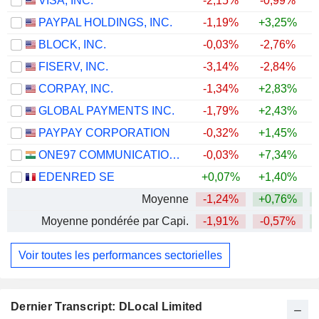
VISA, INC.
-2,15%
-0,99%
PAYPAL HOLDINGS, INC.
-1,19%
+3,25%
BLOCK, INC.
-0,03%
-2,76%
FISERV, INC.
-3,14%
-2,84%
CORPAY, INC.
-1,34%
+2,83%
+
GLOBAL PAYMENTS INC.
-1,79%
+2,43%
PAYPAY CORPORATION
-0,32%
+1,45%
ONE97 COMMUNICATIONS LIMITED
-0,03%
+7,34%
+
EDENRED SE
+0,07%
+1,40%
+
Moyenne
-1,24%
+0,76%
Moyenne pondérée par Capi.
-1,91%
-0,57%
Voir toutes les performances sectorielles
Dernier Transcript: DLocal Limited