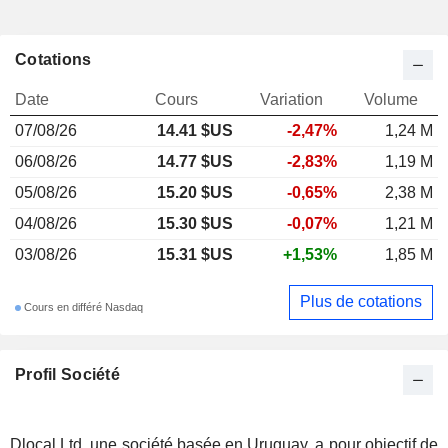
Cotations
Date
Cours
Variation
Volume
07/08/26
14.41 $US
-2,47%
1,24 M
06/08/26
14.77 $US
-2,83%
1,19 M
05/08/26
15.20 $US
-0,65%
2,38 M
04/08/26
15.30 $US
-0,07%
1,21 M
03/08/26
15.31 $US
+1,53%
1,85 M
Plus de cotations
Cours en différé Nasdaq
Profil Société
Dlocal Ltd, une société basée en Uruguay, a pour objectif de