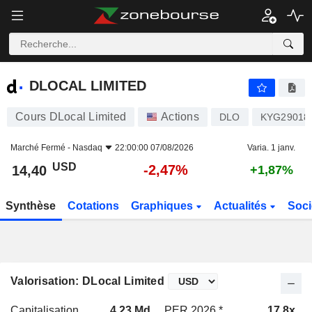
DLOCAL LIMITED
14,40
$
-2,47%
DLOCAL LIMITED
Cours DLocal Limited
Actions
DLO
KYG29018
Marché Fermé -
Nasdaq
22:00:00 07/08/2026
Varia. 1 janv.
USD
-2,47%
14,40
+1,87%
Synthèse
Cotations
Graphiques
Actualités
Soci
Valorisation: DLocal Limited
Capitalisation
4,23 Md
PER 2026 *
17,8x