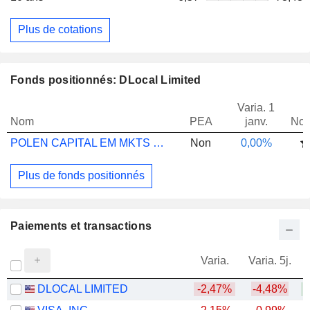
Plus de cotations
Fonds positionnés: DLocal Limited
Varia. 1
Nom
PEA
janv.
Not
POLEN CAPITAL EM MKTS GR B USD ACC
Non
0,00%
Plus de fonds positionnés
Paiements et transactions
Varia.
Varia. 5j.
DLOCAL LIMITED
-2,47%
-4,48%
+