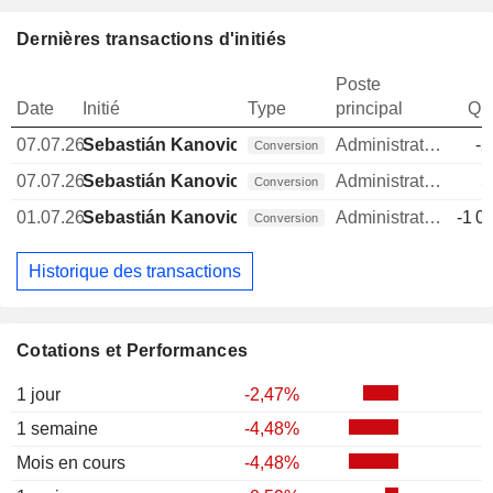
Dernières transactions d'initiés
Poste
Date
Initié
Type
principal
Qua
07.07.26
Sebastián Kanovich
Administrateur
-2
Conversion
07.07.26
Sebastián Kanovich
Administrateur
5
Conversion
01.07.26
Sebastián Kanovich
Administrateur
-1 0
Conversion
Historique des transactions
Cotations et Performances
1 jour
-2,47%
1 semaine
-4,48%
Mois en cours
-4,48%