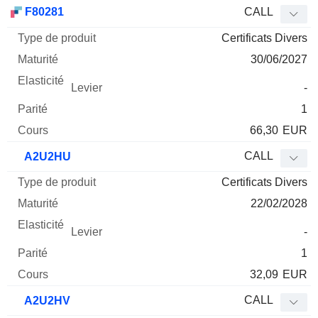
Type
F80281
CALL
de
Certificats Divers
Mnemo
Type
produit
Maturité
Elasticité
Levier
Parité
Co
30/06/2027
-
1
66,30
EUR
CALL
A2U2HU
Certificats Divers
22/02/2028
-
1
32,09
EUR
CALL
A2U2HV