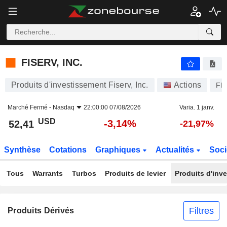
FISERV, INC.
52,41
$
-3,14%
FISERV, INC.
Produits d'investissement Fiserv, Inc.
Actions
FI
Marché Fermé -
Nasdaq
22:00:00 07/08/2026
Varia. 1 janv.
USD
-3,14%
52,41
-21,97%
Synthèse
Cotations
Graphiques
Actualités
Soci
Tous
Warrants
Turbos
Produits de levier
Produits d'inv
Filtres
Produits Dérivés