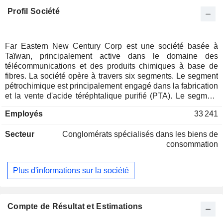
Profil Société
Far Eastern New Century Corp est une société basée à
Taïwan, principalement active dans le domaine des
télécommunications et des produits chimiques à base de
fibres. La société opère à travers six segments. Le segment
pétrochimique est principalement engagé dans la fabrication
et la vente d'acide téréphtalique purifié (PTA). Le segment
des fibres chimiques fabrique et vend des copeaux de
Employés
33 241
polyester, du coton de polyester, du fil de polyester, des films
minces de polyester, des films de polyester, des préformes
Secteur
Conglomérats spécialisés dans les biens de
de polyester, du fil de nylon et d'autres produits. Le segment
consommation
textile fabrique et vend diverses gazes en fibres naturelles,
artificielles et synthétiques, des gazes mélangées et des
tissus finis, des fils transformés, de la soie, des tissus et
Plus d'informations sur la société
autres. Le segment des services mobiles fournit des
services mobiles personnels, des communications fixes, la
nouvelle économie, l'intégration des télécommunications
professionnelles et d'autres services. Le segment
Compte de Résultat et Estimations
Développement immobilier développe des propriétés