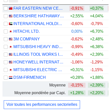
FAR EASTERN NEW CENTURY CORPORATION
-0,91%
+0,37%
BERKSHIRE HATHAWAY INC.
+2,55%
+4,04%
+
INTERNATIONAL HOLDING COMPANY
-0,60%
-0,79%
HITACHI, LTD.
0,00%
+6,70%
+
3M COMPANY
-0,62%
+2,48%
+
MITSUBISHI HEAVY INDUSTRIES, LTD.
-0,99%
+6,38%
ILLINOIS TOOL WORKS INC.
-0,49%
+2,39%
+
HONEYWELL INTERNATIONAL INC.
-1,06%
-1,29%
MITSUBISHI ELECTRIC CORPORATION
+0,31%
-1,15%
+
DSM-FIRMENICH
+0,28%
+1,88%
+
Moyenne
-0,15%
+2,39%
+
Moyenne pondérée par Capi.
+1,28%
+2,20%
+
Voir toutes les performances sectorielles