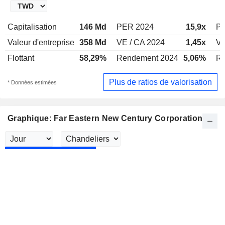
Capitalisation
146 Md
PER 2024
15,9x
P
Valeur d'entreprise
358 Md
VE / CA 2024
1,45x
VE
Flottant
58,29%
Rendement 2024
5,06%
Re
Plus de ratios de valorisation
* Données estimées
Graphique: Far Eastern New Century Corporation