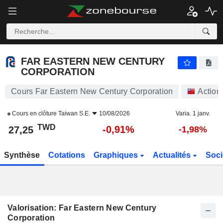
FAR EASTERN NEW CENTURY CORPORATION
27,25
NT$
-0,91%
FAR EASTERN NEW CENTURY
CORPORATION
Cours Far Eastern New Century Corporation
Action
Cours en clôture
Taiwan S.E.
10/08/2026
Varia. 1 janv.
TWD
-0,91%
27,25
-1,98%
Synthèse
Cotations
Graphiques
Actualités
Soci
Valorisation: Far Eastern New Century
Corporation