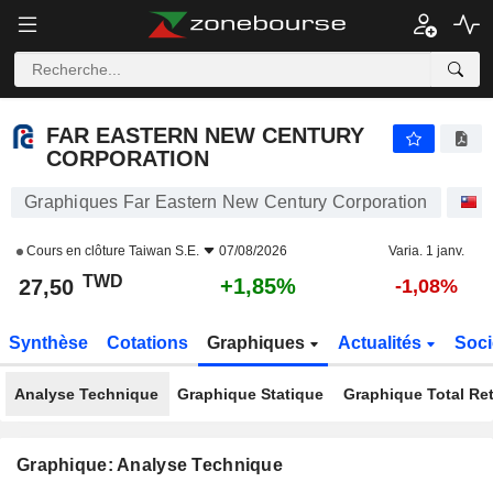
FAR EASTERN NEW CENTURY CORPORATION
27,50
NT$
+1,85%
FAR EASTERN NEW CENTURY
CORPORATION
Graphiques Far Eastern New Century Corporation
A
Cours en clôture
Taiwan S.E.
07/08/2026
Varia. 1 janv.
TWD
+1,85%
27,50
-1,08%
Synthèse
Cotations
Graphiques
Actualités
Soci
Analyse Technique
Graphique Statique
Graphique Total Re
Graphique: Analyse Technique