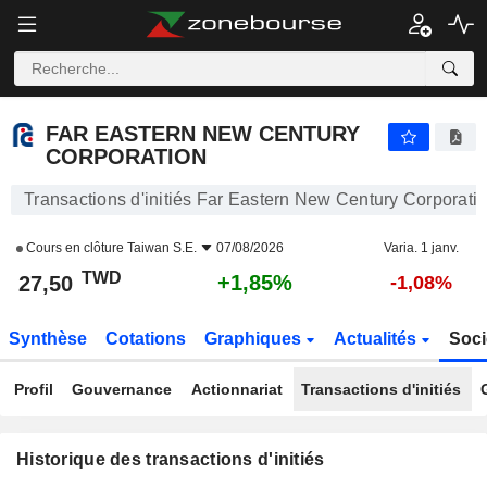
FAR EASTERN NEW CENTURY CORPORATION
27,50
NT$
+1,85%
FAR EASTERN NEW CENTURY
CORPORATION
Transactions d'initiés Far Eastern New Century Corporati
Cours en clôture
Taiwan S.E.
07/08/2026
Varia. 1 janv.
TWD
+1,85%
27,50
-1,08%
Synthèse
Cotations
Graphiques
Actualités
Soci
Profil
Gouvernance
Actionnariat
Transactions d'initiés
Historique des transactions d'initiés