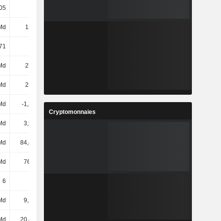
05
42,07
43,67
42,86
Md
133 Md
148 Md
148 Md
71
24,79
27,67
27,64
Md
277 Md
274 Md
264 Md
Md
237 Md
223 Md
212 Md
Md
-1,36 Md
-1,81 Md
-2,08 Md
Cryptomonnaies
Md
3,95 Md
3,8 Md
4,46 Md
Md
84,45 Md
85,7 Md
85,65 Md
Md
76,4 Md
77,78 Md
74,7 Md
6
6
6
6
Md
9,34 Md
9,7 Md
7,99 Md
Md
20,49 Md
20,5 Md
21,11 Md