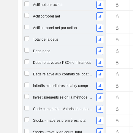
Actif net par action
Actif corporel net
Actif corporel net par action
Total de la dette
Dette nette
Dette relative aux PBO non financés
Dette relative aux contrats de location
Intérêts minoritaires, total (y compris la division financière)
Investissements selon la méthode de la mise en équivalence, total
Code comptable - Valorisation des stocks
Stocks - matières premières, total
Stocks - travaux en cours, total