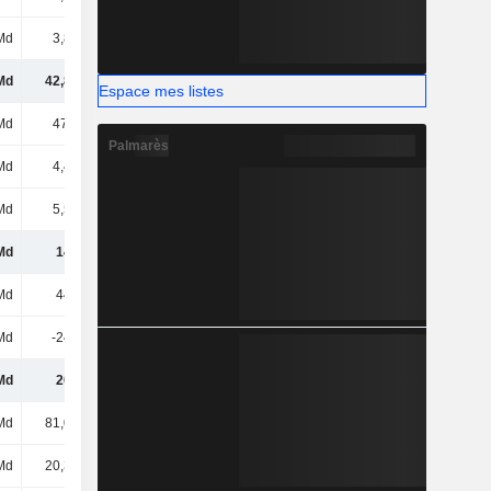
Md
3,86 Md
4,25 Md
7,09 Md
Md
42,85 Md
48,3 Md
51,57 Md
Espace mes listes
Md
47,4 Md
47,62 Md
45,37 Md
Palmarès
Md
4,45 Md
3,47 Md
3,39 Md
Md
5,56 Md
5,1 Md
5,04 Md
Md
141 Md
156 Md
157 Md
Md
443 Md
435 Md
436 Md
Md
-243 Md
-232 Md
-242 Md
Md
200 Md
202 Md
194 Md
Md
81,05 Md
83,11 Md
83,78 Md
Md
20,33 Md
20,26 Md
20,25 Md