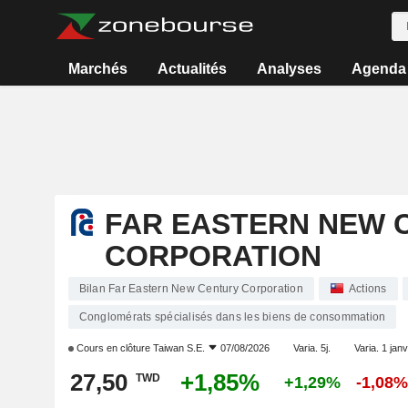
Marchés
Actualités
Analyses
Agenda
FAR EASTERN NEW 
CORPORATION
Bilan Far Eastern New Century Corporation
Actions
Conglomérats spécialisés dans les biens de consommation
Cours en clôture
Taiwan S.E.
07/08/2026
Varia. 5j.
Varia. 1 janv
27,50
+1,85%
TWD
+1,29%
-1,08