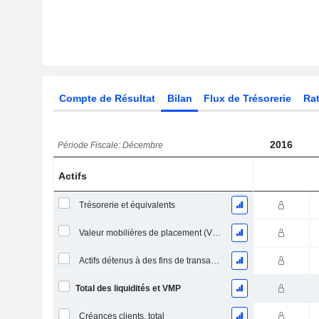
Compte de Résultat
Bilan
Flux de Trésorerie
Rat
2016
Période Fiscale: Décembre
Actifs
Trésorerie et équivalents
Valeur mobilières de placement (VMP) à court terme
Actifs détenus à des fins de transaction Titres, totalActifs détenus à des fins de transactions (Trading), Total.
Total des liquidités et VMP
Créances clients, total