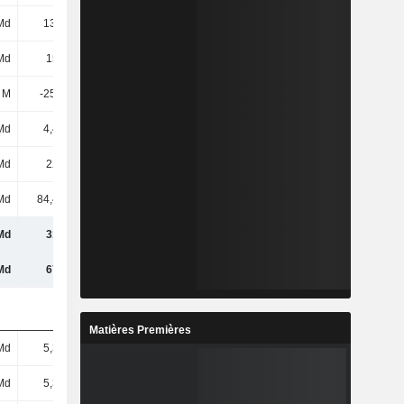
Md
13,3 Md
13,25 Md
13,26 Md
Md
154 Md
157 Md
156 Md
 M
-25,06 M
-25,06 M
-25,06 M
Md
4,43 Md
9,54 Md
6,19 Md
Md
225 Md
234 Md
229 Md
Md
84,45 Md
85,7 Md
85,65 Md
Md
310 Md
319 Md
315 Md
Md
671 Md
682 Md
671 Md
Matières Premières
Md
5,35 Md
5,35 Md
5,35 Md
Md
5,35 Md
5,35 Md
5,35 Md