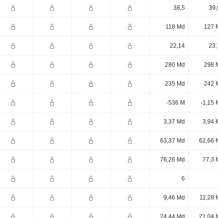
38,5
39,
118 Md
127 
22,14
23,
280 Md
298 
235 Md
242 
-536 M
-1,15 
3,37 Md
3,94 
63,37 Md
62,66 
76,26 Md
77,3 
6
9,46 Md
11,28 
24,44 Md
21,04 