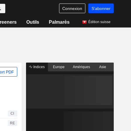
Connexion
S'abonner
reeners
Outils
Palmarès
Édition suisse
Indices
Europe
Amériques
Asie
ort PDF
CI
RE