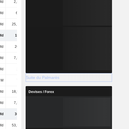
Md
2,83 Md
3,1 Md
2,49 Md
Md
6,6 Md
6,92 Md
7,76 Md
Md
25,13 Md
24,96 Md
23,8 Md
Md
118 Md
130 Md
150 Md
Md
208 Md
194 Md
164 Md
Md
7,83 Md
9,56 Md
9,78 Md
Md
293 M
268 M
287 M
Suite du Palmarès
 M
782 M
597 M
281 M
Md
18,98 Md
20,06 Md
20,42 Md
Devises / Forex
Md
7,82 Md
8,15 Md
10,83 Md
Md
362 Md
363 Md
356 Md
Md
53,53 Md
53,53 Md
53,53 Md