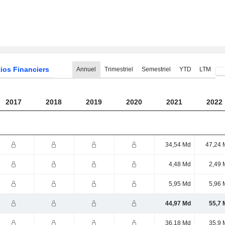
ios Financiers
Annuel
Trimestriel
Semestriel
YTD
LTM
2017
2018
2019
2020
2021
2022
34,54 Md
47,24 
4,48 Md
2,49 
5,95 Md
5,96 
44,97 Md
55,7 
36,18 Md
35,9 