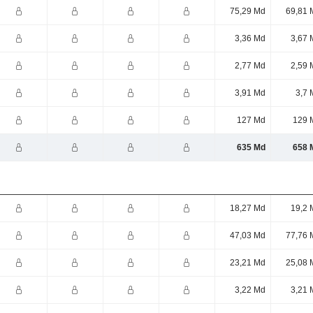
75,29 Md
69,81 
3,36 Md
3,67 
2,77 Md
2,59 
3,91 Md
3,7 
127 Md
129 
635 Md
658 
18,27 Md
19,2 
47,03 Md
77,76 
23,21 Md
25,08 
3,22 Md
3,21 